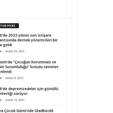
ITOR PICKS
B’de 2023 yılının son istişare
antısında dernek yöneticileri bir
a geldi
n
-
Aralık 19, 2023
um’da “Çocuğun Korunması ve
nin Sorumluluğu” konulu seminer
nlendi
n
-
Kasım 6, 2021
B’de depremzedeler için gönüllü
rberliği sürüyor
n
-
Şubat 15, 2023
a Çocuk Günü’nde Gladbeckli