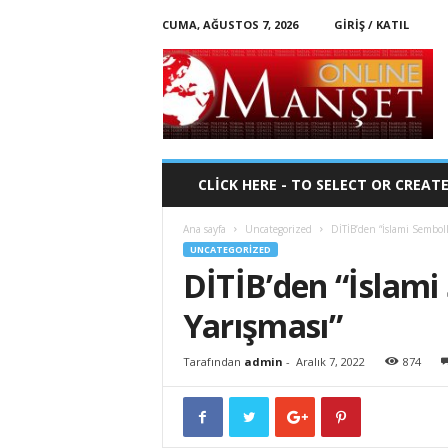
CUMA, AĞUSTOS 7, 2026
GIRIŞ / KATIL
O
n
l
i
n
e
-
CLICK HERE - TO SELECT OR CREAT
M
a
Ana sayfa
Uncategorized
DİTİB’den “İslami Sembol
n
UNCATEGORIZED
s
DİTİB’den “İslam
e
t
Yarışması”
Tarafından
admin
-
Aralık 7, 2022
874