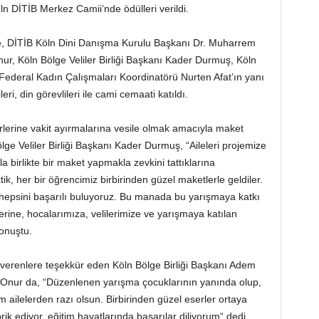
 DİTİB Merkez Camii’nde ödülleri verildi.
nine, DİTİB Köln Dini Danışma Kurulu Başkanı Dr. Muharrem
ur, Köln Bölge Veliler Birliği Başkanı Kader Durmuş, Köln
Federal Kadın Çalışmaları Koordinatörü Nurten Afat’ın yanı
i, din görevlileri ile cami cemaati katıldı.
irbirlerine vakit ayırmalarına vesile olmak amacıyla maket
lge Veliler Birliği Başkanı Kader Durmuş, “Aileleri projemize
 birlikte bir maket yapmakla zevkini tattıklarına
k, her bir öğrencimiz birbirinden güzel maketlerle geldiler.
 hepsini başarılı buluyoruz. Bu manada bu yarışmaya katkı
rine, hocalarımıza, velilerimize ve yarışmaya katılan
onuştu.
k verenlere teşekkür eden Köln Bölge Birliği Başkanı Adem
 Onur da, “Düzenlenen yarışma çocuklarının yanında olup,
ailelerden razı olsun. Birbirinden güzel eserler ortaya
ik ediyor, eğitim hayatlarında başarılar diliyorum“ dedi.