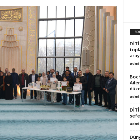
ED
DİTİ
topl
aray
admi
Boch
Aile
düze
admi
DİTİ
sefe
admi
Düny