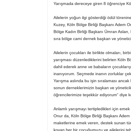
Yarışmada dereceye giren 8 öğrenciye Köln
Ailelerin yoğun ilgi gösterdiği ödül töre
Kuzey, Köln Bölge Birliği Başkanı Adem On
Bölge Kadın Birliği Başkanı Ümran Aslan, 
sıra bölge cami dernek başkan ve yöneticiler
Ailelerin çocukları ile birlikte olmaları, b
yarışması düzenlediklerini belirten Köln Bö
dahil ederek anne ve babaların çocuklarıyla
inanıyorum. Seçmede inanın zorluklar çekti
Yarışma aslında bu işin sıralaması ancak
sonun derneklerimizin başkan ve yöneticile
öğrencilerimize teşekkür ediyorum“ diye k
Anlamlı yarışmayı tertipledikleri için eme
Onur da, Köln Bölge Birliği Başkanı Adem
maketlerine emek veren, destek sunan tüm 
koyan her bir çocuğumuzu ve ailelerini tebr