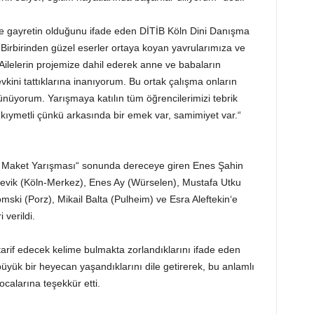
e gayretin olduğunu ifade eden DİTİB Köln Dini Danışma
irbirinden güzel eserler ortaya koyan yavrularımıza ve
. Ailelerin projemize dahil ederek anne ve babaların
vkini tattıklarına inanıyorum. Bu ortak çalışma onların
üyorum. Yarışmaya katılın tüm öğrencilerimizi tebrik
i kıymetli çünkü arkasında bir emek var, samimiyet var.“
 Maket Yarışması“ sonunda dereceye giren Enes Şahin
evik (Köln-Merkez), Enes Ay (Würselen), Mustafa Utku
ki (Porz), Mikail Balta (Pulheim) ve Esra Aleftekin‘e
 verildi.
 tarif edecek kelime bulmakta zorlandıklarını ifade eden
e büyük bir heyecan yaşandıklarını dile getirerek, bu anlamlı
ocalarına teşekkür etti.