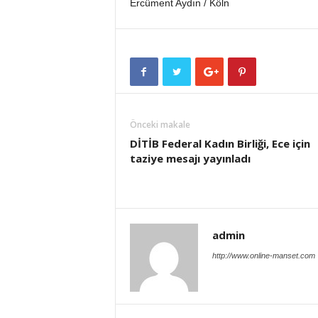
Ercüment Aydın / Köln
Önceki makale
DİTİB Federal Kadın Birliği, Ece için
taziye mesajı yayınladı
admin
http://www.online-manset.com