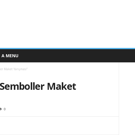
E A MENU
ler Maket Yarışması”
i Semboller Maket
0