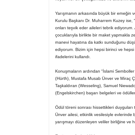
Yarışmanın arkasında büyük bir emeğin v
Kurulu Başkanı Dr. Muharrem Kuzey ise, “B
onları teşvik eder aileleri tebrik ediyorum
çocuklarıyla birlikte bir maket yapmakla ze
manevi hayatına da katkı sunduğunu düşün
ediyorum. Bizim için hepsi birinci ve heps
ifadelerini kullandı.
Konuşmaların ardından “İslami Semboller
(Hürth), Mustafa Musab Ünver ve Miraç Ç
Taşkaldıran (Wesseling), Samuel Niewadoms
(Engelskirchen) başarı belgeleri ve ödülleri
Ödül töreni sonrası hissettikleri duyguları
Ünver ailesi, etkinlik vesilesiyle evlerind
yarışmayı düzenleyen veliler birliğine ve h