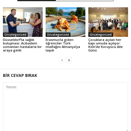
Uncategorized
Uncategorized
Uncategorized
Düsseldorf’ta sağlık
Erasmus’la giden
Çocuklara açılan her
buluşması: Acıbadem
öğrenciler Türk
kapı umuda açılıyor:
uzmanları hastalarla bir
mutfağını Almanya’ya
Köln’de Koruyucu Aile
araya geldi
taşıdı
Günü
BİR CEVAP BIRAK