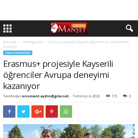
Ana sayfa
Uncategorized
Erasmus+ projesiyle Kayserili öğrenciler Avrupa deneyimi
kazanıyor
UNCATEGORIZED
Erasmus+ projesiyle Kayserili
öğrenciler Avrupa deneyimi
kazanıyor
Tarafından
ercument.aydin@gmx.net
-
Temmuz 4, 2026
175
0