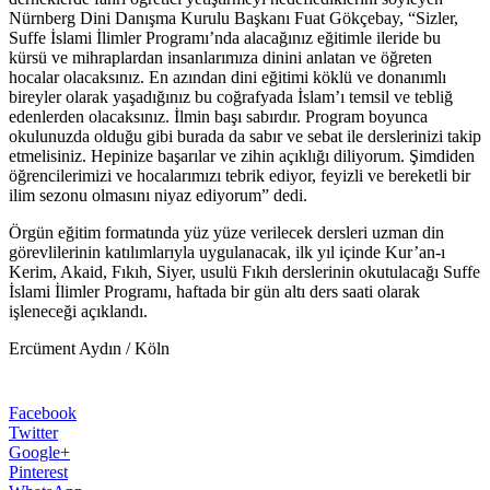
Nürnberg Dini Danışma Kurulu Başkanı Fuat Gökçebay, “Sizler,
Suffe İslami İlimler Programı’nda alacağınız eğitimle ileride bu
kürsü ve mihraplardan insanlarımıza dinini anlatan ve öğreten
hocalar olacaksınız. En azından dini eğitimi köklü ve donanımlı
bireyler olarak yaşadığınız bu coğrafyada İslam’ı temsil ve tebliğ
edenlerden olacaksınız. İlmin başı sabırdır. Program boyunca
okulunuzda olduğu gibi burada da sabır ve sebat ile derslerinizi takip
etmelisiniz. Hepinize başarılar ve zihin açıklığı diliyorum. Şimdiden
öğrencilerimizi ve hocalarımızı tebrik ediyor, feyizli ve bereketli bir
ilim sezonu olmasını niyaz ediyorum” dedi.
Örgün eğitim formatında yüz yüze verilecek dersleri uzman din
görevlilerinin katılımlarıyla uygulanacak, ilk yıl içinde Kur’an-ı
Kerim, Akaid, Fıkıh, Siyer, usulü Fıkıh derslerinin okutulacağı Suffe
İslami İlimler Programı, haftada bir gün altı ders saati olarak
işleneceği açıklandı.
Ercüment Aydın / Köln
Facebook
Twitter
Google+
Pinterest