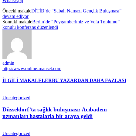
WhatsApp
Önceki makale
DİTİB‘de “Sabah Namazı Gençlik Buluşması”
devam ediyor
Sonraki makale
Berlin’de “Peygamberimiz ve Vefa Toplumu”
konulu konferans düzenlendi
admin
http://www.online-manset.com
İLGİLİ MAKALELER
BU YAZARDAN DAHA FAZLASI
Uncategorized
Düsseldorf’ta sağlık buluşması: Acıbadem
uzmanları hastalarla bir araya geldi
Uncategorized