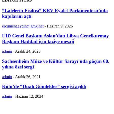
EDITOR PICKS
“Lalelerin Fısıltısı” KRV Eyalet Parlamentosu’nda
kapılarını açtı
ercument.aydin@gmx.net
-
Haziran 9, 2026
UID Genel Başkanı Aslan’dan Libya Genelkurmay
Başkanı Haddad için taziye mesaji
admin
-
Aralık 24, 2025
Sachsenheim Müze ve Kültür Sarayı’nda göçün 60.
yılına özel sergi
admin
-
Aralık 26, 2021
Köln’de “Dualı Gömlekler” sergisi açıldı
admin
-
Haziran 12, 2024