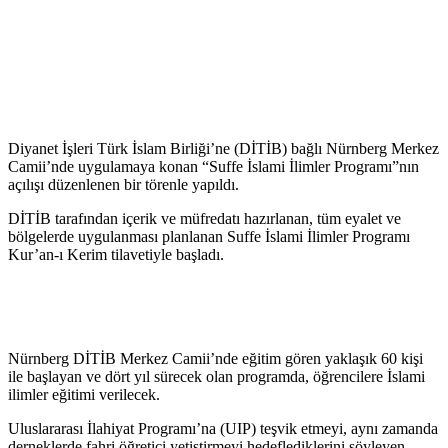
Diyanet İşleri Türk İslam Birliği’ne (DİTİB) bağlı Nürnberg Merkez
Camii’nde uygulamaya konan “Suffe İslami İlimler Programı”nın
açılışı düzenlenen bir törenle yapıldı.
DİTİB tarafından içerik ve müfredatı hazırlanan, tüm eyalet ve
bölgelerde uygulanması planlanan Suffe İslami İlimler Programı
Kur’an-ı Kerim tilavetiyle başladı.
Nürnberg DİTİB Merkez Camii’nde eğitim gören yaklaşık 60 kişi
ile başlayan ve dört yıl sürecek olan programda, öğrencilere İslami
ilimler eğitimi verilecek.
Uluslararası İlahiyat Programı’na (UIP) teşvik etmeyi, aynı zamanda
derneklerde fahri öğretici yetiştirmeyi hedeflediklerini söyleyen