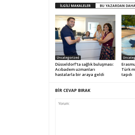
İLGİLİ MAKALELER
BU YAZARDAN DAHA
Uncategorized
Uncateg
Düsseldorf’ta sağlık buluşması:
Erasmu
Acıbadem uzmanları
Türk m
hastalarla bir araya geldi
taşıdı
BİR CEVAP BIRAK