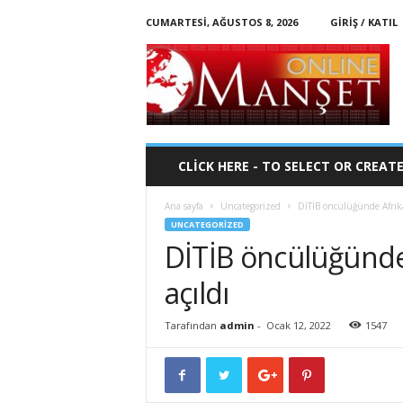
CUMARTESI, AĞUSTOS 8, 2026
GIRIŞ / KATIL
O
n
l
i
n
e
-
CLICK HERE - TO SELECT OR CREAT
M
a
Ana sayfa
Uncategorized
DİTİB öncülüğünde Afrika
n
UNCATEGORIZED
s
DİTİB öncülüğünde
e
t
açıldı
Tarafından
admin
-
Ocak 12, 2022
1547