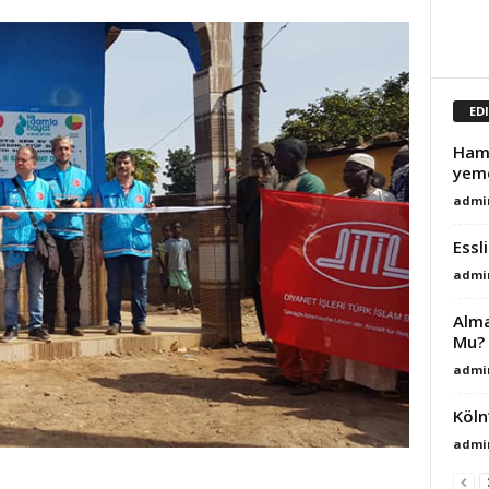
ED
Hamb
yem
admi
Essl
admi
Alma
Mu?
admi
Köln
admi