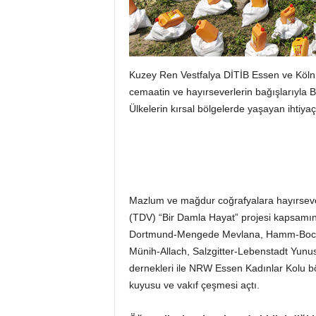
Kuzey Ren Vestfalya DİTİB Essen ve Köln Bö
cemaatin ve hayırseverlerin bağışlarıyla 
Ülkelerin kırsal bölgelerde yaşayan ihtiyaç
Mazlum ve mağdur coğrafyalara hayırseverl
(TDV) “Bir Damla Hayat” projesi kapsamı
Dortmund-Mengede Mevlana, Hamm-Bockum
Münih-Allach, Salzgitter-Lebenstadt Yunu
dernekleri ile NRW Essen Kadınlar Kolu böl
kuyusu ve vakıf çeşmesi açtı.