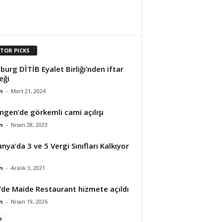
ITOR PICKS
urg DİTİB Eyalet Birliği‘nden iftar
eği
n
-
Mart 21, 2024
ingen’de görkemli cami açılışı
n
-
Nisan 28, 2023
nya’da 3 ve 5 Vergi Sınıfları Kalkıyor
n
-
Aralık 3, 2021
’de Maide Restaurant hizmete açıldı
n
-
Nisan 19, 2026