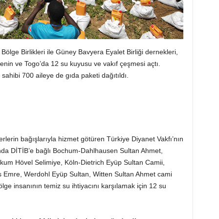
lge Birlikleri ile Güney Bavyera Eyalet Birliği dernekleri,
Benin ve Togo’da 12 su kuyusu ve vakıf çeşmesi açtı.
 sahibi 700 aileye de gıda paketi dağıtıldı.
erin bağışlarıyla hizmet götüren Türkiye Diyanet Vakfı’nın
nda DİTİB’e bağlı Bochum-Dahlhausen Sultan Ahmet,
 Hövel Selimiye, Köln-Dietrich Eyüp Sultan Camii,
s Emre, Werdohl Eyüp Sultan, Witten Sultan Ahmet cami
ge insanının temiz su ihtiyacını karşılamak için 12 su