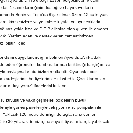
ur Ayverdi, DİTİB’e bağlı Essen bölgesinden 6 cami
inden 1 cami derneğinin desteği ve hayırseverlerin
apsamında Benin ve Togo’da 6‘şar olmak üzere 12 su kuyusu
lara, kimsesizlere ve yetimlere kıyafet ve oyuncaklarla
ıktığımız yolda bize ve DİTİB ailesine olan güven ile emanet
ştırdık. Yardım eden ve destek veren cemaatimizden,
zı olsun” dedi.
ndisini duygulandırdığını belirten Ayverdi, „Afrika’daki
de eden öğrenciler, kumbaralarında biriktirdiği harçlığını ve
iyle paylaşmaları da bizleri mutlu etti. Oyuncak nedir
 kardeşlerinin hediyelerini de ulaştırdık. Çocuklarımızın
gurur duyuyoruz“ ifadelerini kullandı.
su kuyusu ve vakıf çeşmeleri bölgelerin büyük
iyle güneş panelleriyle çalışıyor ve su pompaları ile
. Yaklaşık 120 metre derinliğinde açılan ana damar
ile 30 yıl arası temiz içme suyu ihtiyacını karşılayabilecek