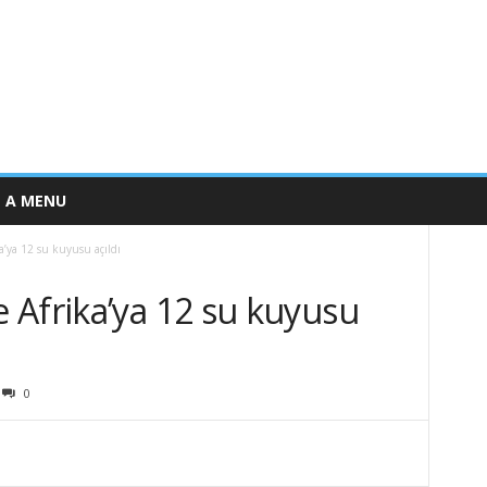
E A MENU
’ya 12 su kuyusu açıldı
 Afrika’ya 12 su kuyusu
0