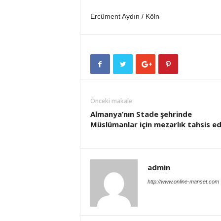
Ercüment Aydın / Köln
Önceki makale
Almanya’nın Stade şehrinde
Müslümanlar için mezarlık tahsis ed
admin
http://www.online-manset.com