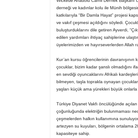
Wickede Anadolu Camii Dernek Başkanı Uğ
derneği ve kadınlar kolu ile Münih bölges
katkılarıyla “Bir Damla Hayat” projesi k
ve vakıf çeşmesi açıldığını söyledi. Çocuk
buluşturduklarını dile getiren Ayverdi, “Ç
edilen yardımları ihtiyaç sahiplerine ula
üyelerimizden ve hayırseverlerden Allah ra
Kur’an kursu öğrencilerinin davranışının ke
çocuklar, bizim kadar şanslı olmadığını ifa
en sevdiği oyuncaklarını Afrikalı kardeşler
bilmeyen, taşla toprakla oynayan çocuklara
yaşları küçük ama yürekleri büyük onlarla 
Türkiye Diyanet Vakfı öncülüğünde açılan 
çoğunluğunda elektriğin bulunmaması neden
çeşmelerden halkın kullanımına sunuluyor
artezyen su kuyuları, bölgenin ortalama 20 
kapasiteye sahip.