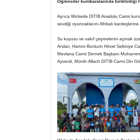
Öğrenciler kumbaralarında biriktirdiği h
Ayrıca Wickede DİTİB Anadolu Camii kursu ö
sevdiği oyuncaklarını Afrikalı kardeşlerine
Su kuyusu ve vakıf çeşmelerini açmak üz
Arslan, Hamm-Bockum Hövel Selimiye C
Mevlana Camii Dernek Başkanı Muharrem
Ayverdi, Münih-Allach DİTİB Camii Din Göre