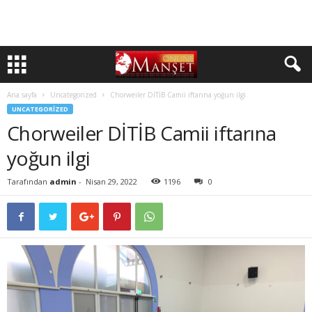
Ana sayfa
Uncategorized
Chorweiler DİTİB Camii iftarına yoğun ilgi
UNCATEGORIZED
Chorweiler DİTİB Camii iftarına
yoğun ilgi
Tarafından
admin
-
Nisan 29, 2022
1196
0