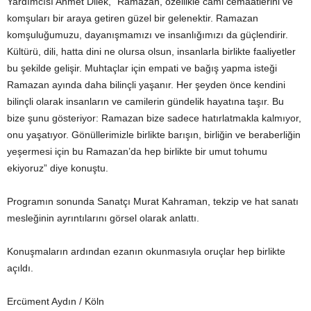
Yardımcısı Ahmet Dilek, “Ramazan, özellikle cami cemaatlerini ve
komşuları bir araya getiren güzel bir gelenektir. Ramazan
komşuluğumuzu, dayanışmamızı ve insanlığımızı da güçlendirir.
Kültürü, dili, hatta dini ne olursa olsun, insanlarla birlikte faaliyetler
bu şekilde gelişir. Muhtaçlar için empati ve bağış yapma isteği
Ramazan ayında daha bilinçli yaşanır. Her şeyden önce kendini
bilinçli olarak insanların ve camilerin gündelik hayatına taşır. Bu
bize şunu gösteriyor: Ramazan bize sadece hatırlatmakla kalmıyor,
onu yaşatıyor. Gönüllerimizle birlikte barışın, birliğin ve beraberliğin
yeşermesi için bu Ramazan’da hep birlikte bir umut tohumu
ekiyoruz” diye konuştu.
Programın sonunda Sanatçı Murat Kahraman, tekzip ve hat sanatı
mesleğinin ayrıntılarını görsel olarak anlattı.
Konuşmaların ardından ezanın okunmasıyla oruçlar hep birlikte
açıldı.
Ercüment Aydın / Köln