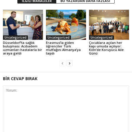
İLGİLİ MAKALELER
BU YAZARDAN DAHA FAZLASI
Uncategorized
Uncategorized
Uncategorized
Düsseldorf’ta sağlık
Erasmus’la giden
Çocuklara açılan her
buluşması: Acıbadem
öğrenciler Türk
kapı umuda açılıyor:
uzmanları hastalarla bir
mutfağını Almanya’ya
Köln’de Koruyucu Aile
araya geldi
taşıdı
Günü
BİR CEVAP BIRAK