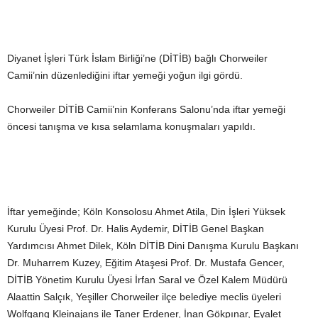
Diyanet İşleri Türk İslam Birliği’ne (DİTİB) bağlı Chorweiler
Camii’nin düzenlediğini iftar yemeği yoğun ilgi gördü.
Chorweiler DİTİB Camii’nin Konferans Salonu’nda iftar yemeği
öncesi tanışma ve kısa selamlama konuşmaları yapıldı.
İftar yemeğinde; Köln Konsolosu Ahmet Atila, Din İşleri Yüksek
Kurulu Üyesi Prof. Dr. Halis Aydemir, DİTİB Genel Başkan
Yardımcısı Ahmet Dilek, Köln DİTİB Dini Danışma Kurulu Başkanı
Dr. Muharrem Kuzey, Eğitim Ataşesi Prof. Dr. Mustafa Gencer,
DİTİB Yönetim Kurulu Üyesi İrfan Saral ve Özel Kalem Müdürü
Alaattin Salçık, Yeşiller Chorweiler ilçe belediye meclis üyeleri
Wolfgang Kleinajans ile Taner Erdener, İnan Gökpınar, Eyalet