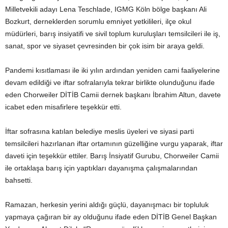
Milletvekili adayı Lena Teschlade, IGMG Köln bölge başkanı Ali
Bozkurt, derneklerden sorumlu emniyet yetkilileri, ilçe okul
müdürleri, barış insiyatifi ve sivil toplum kuruluşları temsilcileri ile iş,
sanat, spor ve siyaset çevresinden bir çok isim bir araya geldi.
Pandemi kısıtlaması ile iki yılın ardından yeniden cami faaliyelerine
devam edildiği ve iftar sofralarıyla tekrar birlikte olunduğunu ifade
eden Chorweiler DİTİB Camii dernek başkanı İbrahim Altun, davete
icabet eden misafirlere teşekkür etti.
İftar sofrasına katılan belediye meslis üyeleri ve siyasi parti
temsilcileri hazırlanan iftar ortamının güzelliğine vurgu yaparak, iftar
daveti için teşekkür ettiler. Barış İnsiyatif Gurubu, Chorweiler Camii
ile ortaklaşa barış için yaptıkları dayanışma çalışmalarından
bahsetti.
Ramazan, herkesin yerini aldığı güçlü, dayanışmacı bir topluluk
yapmaya çağıran bir ay olduğunu ifade eden DİTİB Genel Başkan