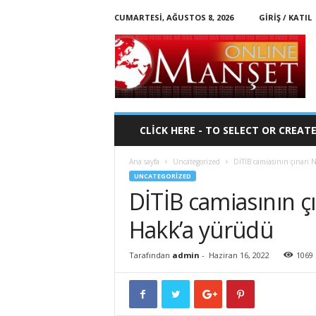
CUMARTESI, AĞUSTOS 8, 2026
GIRIŞ / KATIL
O
n
l
i
n
e
-
CLICK HERE - TO SELECT OR CREAT
M
a
Ana sayfa
Uncategorized
DİTİB camiasının çınarı
n
UNCATEGORIZED
s
DİTİB camiasının 
e
t
Hakk’a yürüdü
Tarafından
admin
-
Haziran 16, 2022
1069