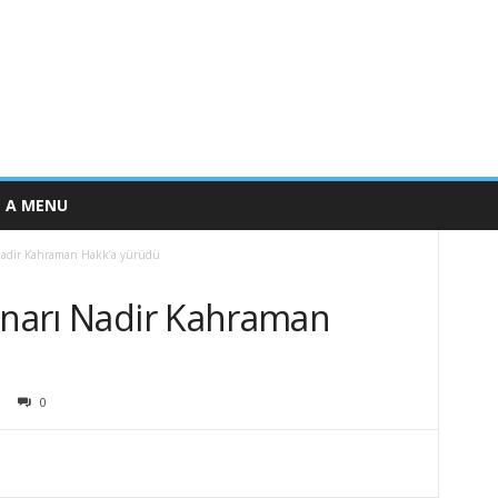
E A MENU
 Nadir Kahraman Hakk’a yürüdü
çınarı Nadir Kahraman
0