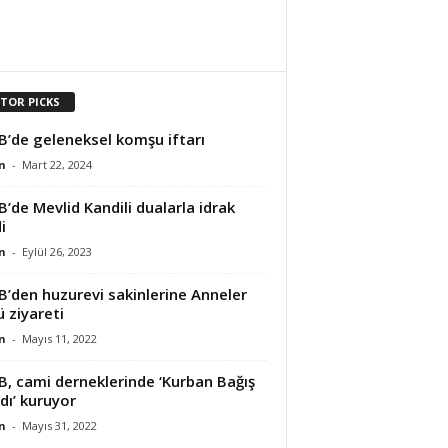
ITOR PICKS
B’de geleneksel komşu iftarı
n
-
Mart 22, 2024
B’de Mevlid Kandili dualarla idrak
i
n
-
Eylül 26, 2023
B’den huzurevi sakinlerine Anneler
 ziyareti
n
-
Mayıs 11, 2022
B, cami derneklerinde ‘Kurban Bağış
dı’ kuruyor
n
-
Mayıs 31, 2022