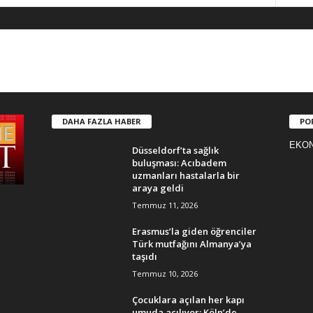
DAHA FAZLA HABER
PO
EKO
Düsseldorf’ta sağlık
buluşması: Acıbadem
uzmanları hastalarla bir
araya geldi
Temmuz 11, 2026
Erasmus’la giden öğrenciler
Türk mutfağını Almanya’ya
taşıdı
Temmuz 10, 2026
Çocuklara açılan her kapı
umuda açılıyor: Köln’de