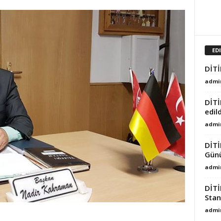
ED
DİTİ
admi
DİTİ
edild
admi
DİTİ
Günü
admi
DİTİ
Stan
admi