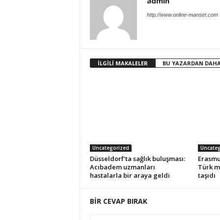
admin
http://www.online-manset.com
İLGİLİ MAKALELER
BU YAZARDAN DAHA
Uncategorized
Uncateg
Düsseldorf’ta sağlık buluşması:
Erasmu
Acıbadem uzmanları
Türk m
hastalarla bir araya geldi
taşıdı
BİR CEVAP BIRAK