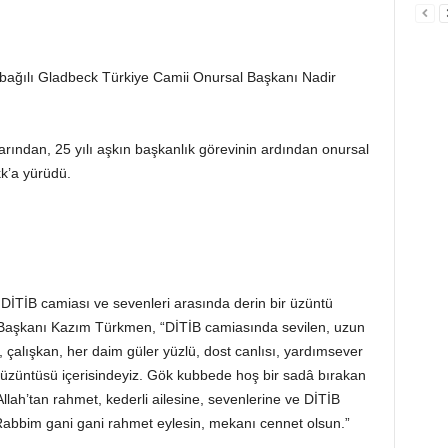
B) bağılı Gladbeck Türkiye Camii Onursal Başkanı Nadir
rından, 25 yılı aşkın başkanlık görevinin ardından onursal
k’a yürüdü.
İTİB camiası ve sevenleri arasında derin bir üzüntü
l Başkanı Kazım Türkmen, “DİTİB camiasında sevilen, uzun
, çalışkan, her daim güler yüzlü, dost canlısı, yardımsever
üzüntüsü içerisindeyiz. Gök kubbede hoş bir sadâ bırakan
h’tan rahmet, kederli ailesine, sevenlerine ve DİTİB
Rabbim gani gani rahmet eylesin, mekanı cennet olsun.”