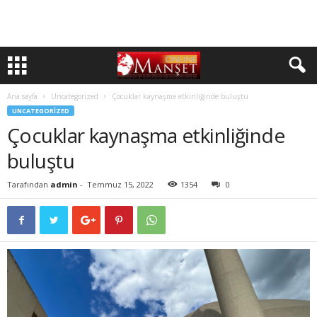
Ana sayfa
Uncategorized
Çocuklar kaynaşma etkinliğinde buluştu
UNCATEGORIZED
Çocuklar kaynaşma etkinliğinde
buluştu
Tarafından
admin
-
Temmuz 15, 2022
1354
0