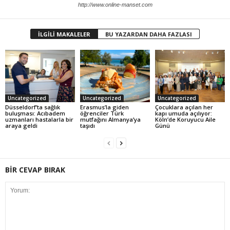
http://www.online-manset.com
İLGİLİ MAKALELER
BU YAZARDAN DAHA FAZLASI
Uncategorized
Uncategorized
Uncategorized
Düsseldorf’ta sağlık
Erasmus’la giden
Çocuklara açılan her
buluşması: Acıbadem
öğrenciler Türk
kapı umuda açılıyor:
uzmanları hastalarla bir
mutfağını Almanya’ya
Köln’de Koruyucu Aile
araya geldi
taşıdı
Günü
BİR CEVAP BIRAK