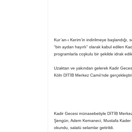
Kur’an-ı Kerim’in indirilmeye başlandığı, s
“bin aydan hayırlı” olarak kabul edilen K
programlarla coşkulu bir şekilde idrak edild
Uzaktan ve yakından gelerek Kadir Gecesi’
Köln DİTİB Merkez Camii‘nde gerçekleştiri
Kadir Gecesi münasebetiyle DİTİB Merkez C
Şengün, Adem Kemaneci, Mustafa Kader ve
okundu, salatü selamlar getirildi.