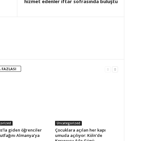
hizmet edenler iftar sofrasında buluştu
 FAZLASI
orized
Uncategorized
s’la giden öğrenciler
Çocuklara açılan her kapı
utfağını Almanya’ya
umuda açılıyor: Köln’de
Koruyucu Aile Günü