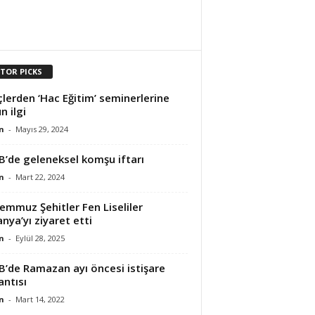
ITOR PICKS
lerden ‘Hac Eğitim’ seminerlerine
n ilgi
n
-
Mayıs 29, 2024
B’de geleneksel komşu iftarı
n
-
Mart 22, 2024
emmuz Şehitler Fen Liseliler
nya’yı ziyaret etti
n
-
Eylül 28, 2025
B’de Ramazan ayı öncesi istişare
antısı
n
-
Mart 14, 2022