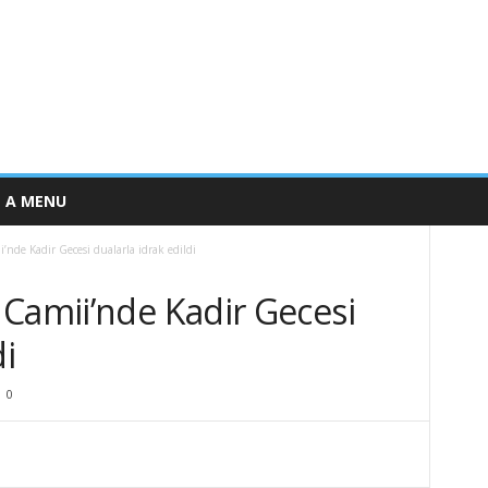
E A MENU
nde Kadir Gecesi dualarla idrak edildi
 Camii’nde Kadir Gecesi
di
0