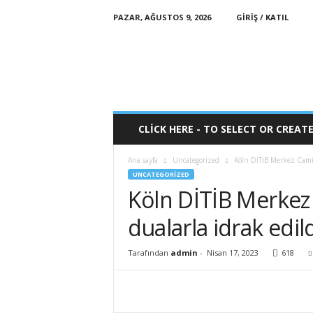
PAZAR, AĞUSTOS 9, 2026
GIRIŞ / KATIL
O
n
l
i
n
e
-
CLICK HERE - TO SELECT OR CREAT
M
a
Ana sayfa
Uncategorized
Köln DİTİB Merkez Camii’
n
UNCATEGORIZED
s
Köln DİTİB Merkez
e
t
dualarla idrak edil
Tarafından
admin
-
Nisan 17, 2023
618