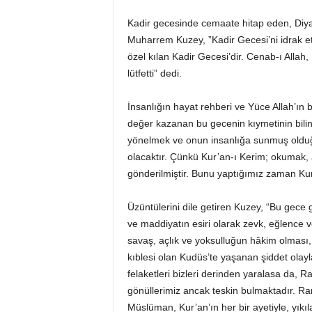
Kadir gecesinde cemaate hitap eden, Diyane
Muharrem Kuzey, ”Kadir Gecesi’ni idrak 
özel kılan Kadir Gecesi’dir. Cenab-ı Allah
lütfetti” dedi.
İnsanlığın hayat rehberi ve Yüce Allah’ın b
değer kazanan bu gecenin kıymetinin bili
yönelmek ve onun insanlığa sunmuş old
olacaktır. Çünkü Kur’an-ı Kerim; okumak, 
gönderilmiştir. Bunu yaptığımız zaman Kur’a
Üzüntülerini dile getiren Kuzey, “Bu gece
ve maddiyatın esiri olarak zevk, eğlence v
savaş, açlık ve yoksulluğun hâkim olması, 
kıblesi olan Kudüs’te yaşanan şiddet ola
felaketleri bizleri derinden yaralasa da, 
gönüllerimiz ancak teskin bulmaktadır. R
Müslüman, Kur’an’ın her bir ayetiyle, yıkı