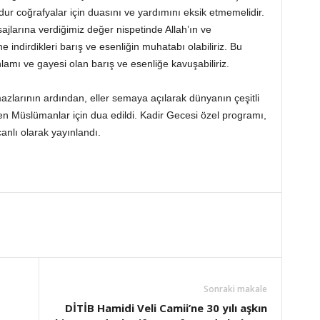
ur coğrafyalar için duasını ve yardımını eksik etmemelidir.
jlarına verdiğimiz değer nispetinde Allah’ın ve
indirdikleri barış ve esenliğin muhatabı olabiliriz. Bu
amı ve gayesi olan barış ve esenliğe kavuşabiliriz.
azlarının ardından, eller semaya açılarak dünyanın çeşitli
en Müslümanlar için dua edildi. Kadir Gecesi özel programı,
nlı olarak yayınlandı.
Sonraki makale
DİTİB Hamidi Veli Camii’ne 30 yılı aşkın