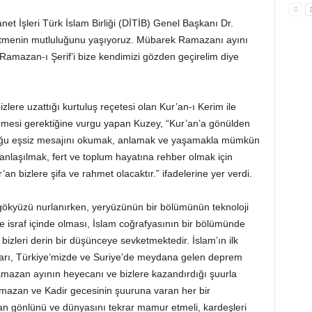
t İşleri Türk İslam Birliği (DİTİB) Genel Başkanı Dr.
etmenin mutluluğunu yaşıyoruz. Mübarek Ramazanı ayını
, Ramazan-ı Şerif’i bize kendimizi gözden geçirelim diye
izlere uzattığı kurtuluş reçetesi olan Kur’an-ı Kerim ile
nmesi gerektiğine vurgu yapan Kuzey, “Kur’an’a gönülden
uğu eşsiz mesajını okumak, anlamak ve yaşamakla mümkün
anlaşılmak, fert ve toplum hayatına rehber olmak için
n bizlere şifa ve rahmet olacaktır.” ifadelerine yer verdi.
 gökyüzü nurlanırken, yeryüzünün bir bölümünün teknoloji
e israf içinde olması, İslam coğrafyasının bir bölümünde
bizleri derin bir düşünceye sevketmektedir. İslam’ın ilk
yları, Türkiye’mizde ve Suriye’de meydana gelen deprem
Ramazan ayının heyecanı ve bizlere kazandırdığı şuurla
amazan ve Kadir gecesinin şuuruna varan her bir
lan gönlünü ve dünyasını tekrar mamur etmeli, kardeşleri