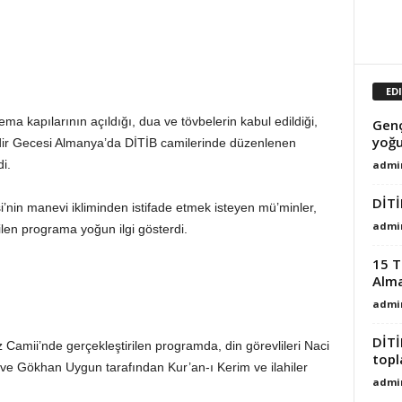
ED
ema kapılarının açıldığı, dua ve tövbelerin kabul edildiği,
Genç
yoğu
adir Gecesi Almanya’da DİTİB camilerinde düzenlenen
i.
admi
DİTİ
nin manevi ikliminden istifade etmek isteyen mü’minler,
admi
len programa yoğun ilgi gösterdi.
15 T
Alma
admi
DİTİ
amii’nde gerçekleştirilen programda, din görevlileri Naci
topl
 Gökhan Uygun tarafından Kur’an-ı Kerim ve ilahiler
admi