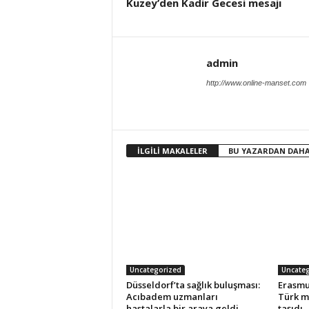
Kuzey’den Kadir Gecesi mesajı
admin
http://www.online-manset.com
İLGİLİ MAKALELER
BU YAZARDAN DAHA
Uncategorized
Uncateg
Düsseldorf’ta sağlık buluşması:
Erasmu
Acıbadem uzmanları
Türk m
hastalarla bir araya geldi
taşıdı