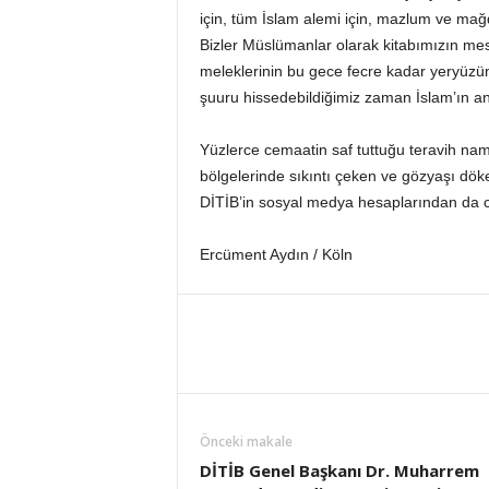
için, tüm İslam alemi için, mazlum ve mağd
Bizler Müslümanlar olarak kitabımızın mesa
meleklerinin bu gece fecre kadar yeryüzüne 
şuuru hissedebildiğimiz zaman İslam’ın anl
Yüzlerce cemaatin saf tuttuğu teravih nam
bölgelerinde sıkıntı çeken ve gözyaşı dök
DİTİB’in sosyal medya hesaplarından da ca
Ercüment Aydın / Köln
Önceki makale
DİTİB Genel Başkanı Dr. Muharrem