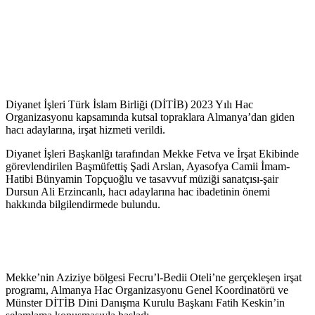
Diyanet İşleri Türk İslam Birliği (DİTİB) 2023 Yılı Hac
Organizasyonu kapsamında kutsal topraklara Almanya’dan giden
hacı adaylarına, irşat hizmeti verildi.
Diyanet İşleri Başkanlğı tarafından Mekke Fetva ve İrşat Ekibinde
görevlendirilen Başmüfettiş Şadi Arslan, Ayasofya Camii İmam-
Hatibi Bünyamin Topçuoğlu ve tasavvuf müziği sanatçısı-şair
Dursun Ali Erzincanlı, hacı adaylarına hac ibadetinin önemi
hakkında bilgilendirmede bulundu.
Mekke’nin Aziziye bölgesi Fecru’l-Bedii Oteli’ne gerçekleşen irşat
programı, Almanya Hac Organizasyonu Genel Koordinatörü ve
Münster DİTİB Dini Danışma Kurulu Başkanı Fatih Keskin’in