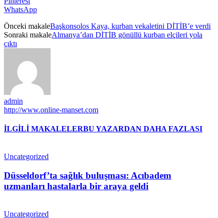
Pinterest
WhatsApp
Önceki makale
Başkonsolos Kaya, kurban vekaletini DİTİB’e verdi
Sonraki makale
Almanya’dan DİTİB gönüllü kurban elçileri yola
çıktı
admin
http://www.online-manset.com
İLGİLİ MAKALELER
BU YAZARDAN DAHA FAZLASI
Uncategorized
Düsseldorf’ta sağlık buluşması: Acıbadem
uzmanları hastalarla bir araya geldi
Uncategorized