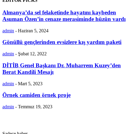
EDITOR PICKS
Almanya’da sel felaketinde hayatını kaybeden
Asuman Özen’in cenaze merasiminde hüzün vardı
admin
-
Haziran 5, 2024
Gönüllü gençlerinden evsizlere kış yardım paketi
admin
-
Şubat 12, 2022
DİTİB Genel Başkanı Dr. Muharrem Kuzey’den
Berat Kandili Mesajı
admin
-
Mart 5, 2023
Örnek camiden örnek proje
admin
-
Temmuz 19, 2023
Sadece haber..