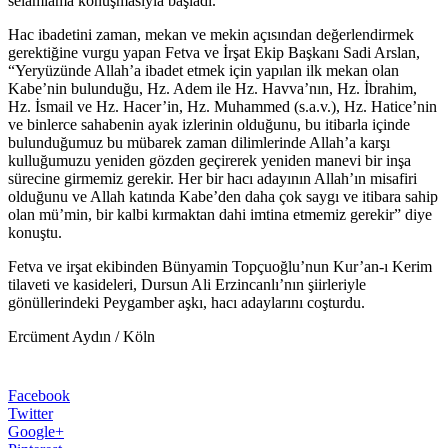
selamlama konuşmasıyla başladı.
Hac ibadetini zaman, mekan ve mekin açısından değerlendirmek
gerektiğine vurgu yapan Fetva ve İrşat Ekip Başkanı Sadi Arslan,
“Yeryüzünde Allah’a ibadet etmek için yapılan ilk mekan olan
Kabe’nin bulunduğu, Hz. Adem ile Hz. Havva’nın, Hz. İbrahim,
Hz. İsmail ve Hz. Hacer’in, Hz. Muhammed (s.a.v.), Hz. Hatice’nin
ve binlerce sahabenin ayak izlerinin olduğunu, bu itibarla içinde
bulunduğumuz bu mübarek zaman dilimlerinde Allah’a karşı
kulluğumuzu yeniden gözden geçirerek yeniden manevi bir inşa
sürecine girmemiz gerekir. Her bir hacı adayının Allah’ın misafiri
olduğunu ve Allah katında Kabe’den daha çok saygı ve itibara sahip
olan mü’min, bir kalbi kırmaktan dahi imtina etmemiz gerekir” diye
konuştu.
Fetva ve irşat ekibinden Bünyamin Topçuoğlu’nun Kur’an-ı Kerim
tilaveti ve kasideleri, Dursun Ali Erzincanlı’nın şiirleriyle
gönüllerindeki Peygamber aşkı, hacı adaylarını coşturdu.
Ercüment Aydın / Köln
Facebook
Twitter
Google+