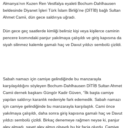
Almanya’nın Kuzen Ren Vestfalya eyaleti Bochum-Dahlhausen
beldesinde Diyanet İşleri Türk İslam Birliği’ne (DİTİB) bağlı Sultan
Ahmet Camii, dün gece saldırıya uğradı.
Dün gece geç saatlerde kimliği belirsiz kişi veya kişilerce caminin
pencere kısmındaki panjur yakılmaya çalışıldı ve giriş kapısına da
siyah silinmez kalemle gamalı haç ve Davut yıldızı sembolü çizildi.
Sabah namazı için camiye gelindiğinde bu manzarayla
karşılaşıldığını söyleyen Bochum-Dahlhausen DİTİB Sultan Ahmet
Camii dernek başkanı Güngör Kadir Güven, “İlk başta camiye
yapılan saldırıyı karanlık nedeniyle fark edemedik. Sabah namazı
için camiye gelindiğinde bu manzarayla karşılaştık. Cami önce
yakılmaya çalışıldı, daha sonra giriş kapısına gamalı haç ve Davut
yıldızı sembolü çizildi. Birkaç denemeye rağmen neyse ki, panjur
alev almadı, şayet alev almış olsaydı bu bir facia olurdu. Camiye