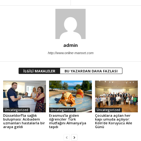
admin
http://www.online-manset.com
İLGİLİ MAKALELER
BU YAZARDAN DAHA FAZLASI
Uncategorized
Uncategorized
Uncategorized
Düsseldorf’ta sağlık
Erasmus’la giden
Çocuklara açılan her
buluşması: Acıbadem
öğrenciler Türk
kapı umuda açılıyor:
uzmanları hastalarla bir
mutfağını Almanya’ya
Köln’de Koruyucu Aile
araya geldi
taşıdı
Günü