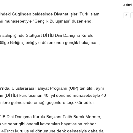
admi
deki Güglingen beldesinde Diyanet İşleri Türk İslam
nümü münasebetiyle “Gençlik Buluşması” düzenlendi.
sahipliğinde Stuttgart DİTİB Dini Danışma Kurulu
ge Birliği iş birliğiyle düzenlenen gençlik buluşması,
’nda, Uluslararası İlahiyat Programı (UİP) tanıtıldı, aynı
’nin (DİTİB) kuruluşunun 40. yıl dönümü münasebetiyle 40
günlere gelmesinde emeği geçenlere teşekkür edildi.
DİTİB Dini Danışma Kurulu Başkanı Fatih Burak Mermer,
k ve sabır gibi önemli kavramları hayatlarına rehber
B’in 40’ıncı kuruluş yıl dönümüne denk gelmesiyle daha da