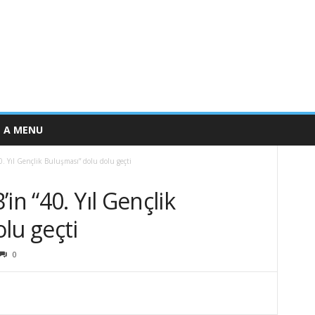
E A MENU
. Yıl Gençlik Buluşması” dolu dolu geçti
in “40. Yıl Gençlik
lu geçti
0