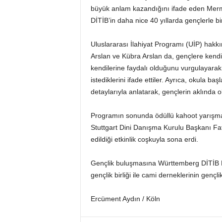
büyük anlam kazandığını ifade eden Mermer
DİTİB’in daha nice 40 yıllarda gençlerle bir
Uluslararası İlahiyat Programı (UİP) hak
Arslan ve Kübra Arslan da, gençlere kendi d
kendilerine faydalı olduğunu vurgulayarak,
istediklerini ifade ettiler. Ayrıca, okula
detaylarıyla anlatarak, gençlerin aklında ol
Programın sonunda ödüllü kahoot yarışmas
Stuttgart Dini Danışma Kurulu Başkanı Fa
edildiği etkinlik coşkuyla sona erdi.
Gençlik buluşmasına Württemberg DİTİB Eya
gençlik birliği ile cami derneklerinin gençlik 
Ercüment Aydın / Köln