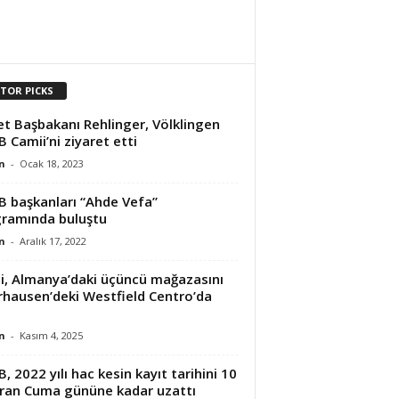
ITOR PICKS
et Başbakanı Rehlinger, Völklingen
B Camii’ni ziyaret etti
n
-
Ocak 18, 2023
B başkanları “Ahde Vefa”
ramında buluştu
n
-
Aralık 17, 2022
i, Almanya’daki üçüncü mağazasını
hausen’deki Westfield Centro’da
n
-
Kasım 4, 2025
B, 2022 yılı hac kesin kayıt tarihini 10
ran Cuma gününe kadar uzattı