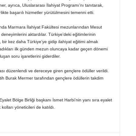
, ayrıca, Uluslararası İlahiyat Programı’nı tanıtarak,
likte başarılı hizmetler yürütülmesini temenni etti.
kında Marmara İlahiyat Fakültesi mezunlarından Mesut
eneyimlerini aktardılar. Türkiye’deki eğitimlerinin
 bir kez daha Türkiye’ye gidip ilahiyat eğitimi almak
 başladıkları ilk günden mezun oluncaya kadar geçen dönemi
uşan soru işaretlerini giderdiler.
ı düzenlendi ve dereceye giren gençlere ödüller verildi.
tih Burak Mermer tarafından gençlere ödüllerin takdim
let Bölge Birliği başkanı İsmet Harbi’nin yanı sıra eyalet
kolları yöneticileri de katıldı.