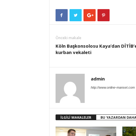
Önceki makale
Köln Başkonsolosu Kaya’dan DİTİB’
kurban vekaleti
admin
http://www.online-manset.com
İLGİLİ MAKALELER
BU YAZARDAN DAHA