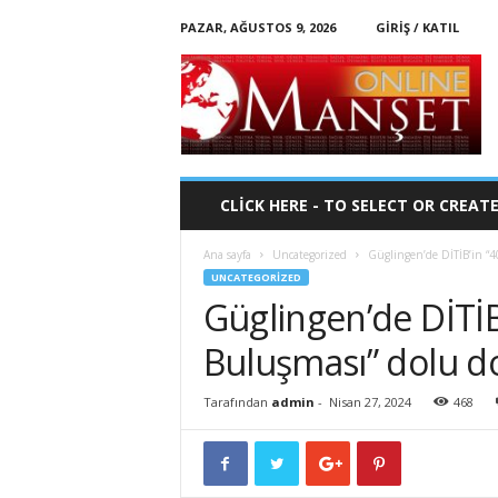
PAZAR, AĞUSTOS 9, 2026
GIRIŞ / KATIL
O
n
l
i
n
e
-
CLICK HERE - TO SELECT OR CREAT
M
a
Ana sayfa
Uncategorized
Güglingen’de DİTİB’in “40
n
UNCATEGORIZED
s
Güglingen’de DİTİB’
e
t
Buluşması” dolu do
Tarafından
admin
-
Nisan 27, 2024
468