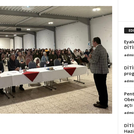
ED
Eyal
DİTİ
admi
DİTİ
prog
admi
Pent
Ober
açtı
admi
DİTİ
Hazi