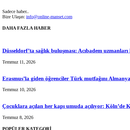
Sadece haber..
Bize Ulaşın:
info@online-manset.com
DAHA FAZLA HABER
Düsseldorf’ta sağlık buluşması: Acıbadem uzmanları h
Temmuz 11, 2026
Erasmus’la giden öğrenciler Türk mutfağını Almanya’
Temmuz 10, 2026
Çocuklara açılan her kapı umuda açılıyor: Köln’de
Temmuz 8, 2026
POPÜLER KATEGORİ