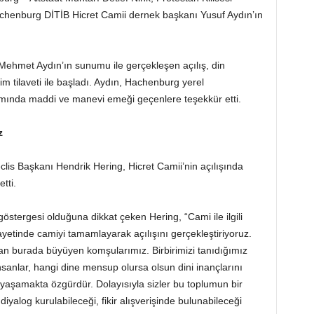
chenburg DİTİB Hicret Camii dernek başkanı Yusuf Aydın’ın
Mehmet Aydın’ın sunumu ile gerçekleşen açılış, din
im tilaveti ile başladı. Aydın, Hachenburg yerel
pımında maddi ve manevi emeği geçenlere teşekkür etti.
z
lis Başkanı Hendrik Hering, Hicret Camii’nin açılışında
tti.
stergesi olduğuna dikkat çeken Hering, “Cami ile ilgili
hayetinde camiyi tamamlayarak açılışını gerçekleştiriyoruz.
n burada büyüyen komşularımız. Birbirimizi tanıdığımız
nsanlar, hangi dine mensup olursa olsun dini inançlarını
ı yaşamakta özgürdür. Dolayısıyla sizler bu toplumun bir
diyalog kurulabileceği, fikir alışverişinde bulunabileceği