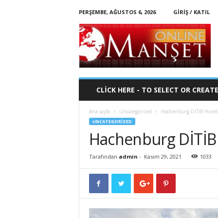
PERŞEMBE, AĞUSTOS 6, 2026
GIRIŞ / KATIL
O
n
l
i
n
e
-
CLICK HERE - TO SELECT OR CREAT
M
a
Ana sayfa
Uncategorized
Hachenburg DİTİB Hicret 
n
UNCATEGORIZED
s
Hachenburg DİTİB H
e
t
Tarafından
admin
-
Kasım 29, 2021
1033