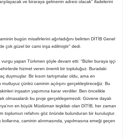
rşılayacak ve biraraya gelmenin adresi olacak” ifadelerini
minin bugün misafirlerini ağırladığını belirten DİTİB Genel
 çok güzel bir cami inşa edilmiştir” dedi.
vurgu yapan Türkmen şöyle devam etti: “Bizler buraya işçi
hirlerde hizmet veren önemli bir topluluğuz. Buradaki
yaç duymuşlar. Bir kısım tartışmalar oldu, ama en
mutluyuz çünkü caminin açılışını gerçekleştireceğiz. Bu
kinleri inşaatın yapımına karar verdiler. Ben öncelikle
tek olmasalardı bu proje gerçekleşemezdi. Güvene dayalı
manya’nın en büyük Müslüman teşkilatı olan DİTİB, her zaman
 toplumun refahını göz önünde bulunduran bir kuruluştur.
k kollarına, caminin alınmasında, yapılmasına emeği geçen