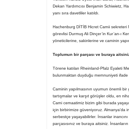
Dekan Yardımcısı Benjamin Schiwietz, Ha
yanı sıra davetliler katıldı.
Hachenburg DİTİB Hicret Camii sekreteri 
görevlisi Durmuş Ali Dinçer’in Kur’an-ı Ker
yöneticilerine, sakinlerine ve caminin ya
Toplumun bir parçası ve buraya aitsini
Törene katılan Rheinland-Pfalz Eyaleti Mec
bulunmaktan duyduğu memnuniyeti ifade e
Caminin yapılmasının uyumun önemli bir gö
tartışmalar ve karşıt görüşler oldu, en ni
Cami cemaatimiz bizim gibi burada yaşaya
için birbirimize güveniyoruz. Almanya’da i
serbestçe yaşayabilirler. İnsanlar inancın
parçasısınız ve buraya aitsiniz. İnsanların 