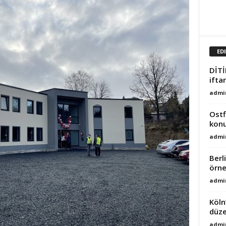
ED
DİTİ
ifta
admi
Ostf
konu
admi
Berl
örne
admi
Köln
düze
admi