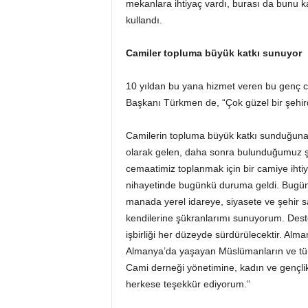
mekanlara ihtiyaç vardı, burası da bunu ka
kullandı.
Camiler topluma büyük katkı sunuyor
10 yıldan bu yana hizmet veren bu genç ca
Başkanı Türkmen de, “Çok güzel bir şehirde
Camilerin topluma büyük katkı sunduğuna 
olarak gelen, daha sonra bulunduğumuz şe
cemaatimiz toplanmak için bir camiye ihti
nihayetinde bugünkü duruma geldi. Bugün 
manada yerel idareye, siyasete ve şehir sa
kendilerine şükranlarımı sunuyorum. Des
işbirliği her düzeyde sürdürülecektir. Al
Almanya’da yaşayan Müslümanların ve tüm
Cami derneği yönetimine, kadın ve gençli
herkese teşekkür ediyorum.”