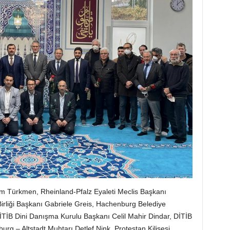
ım Türkmen, Rheinland-Pfalz Eyaleti Meclis Başkanı
irliği Başkanı Gabriele Greis, Hachenburg Belediye
İTİB Dini Danışma Kurulu Başkanı Celil Mahir Dindar, DİTİB
rg – Altstadt Muhtarı Detlef Nink, Protestan Kilisesi