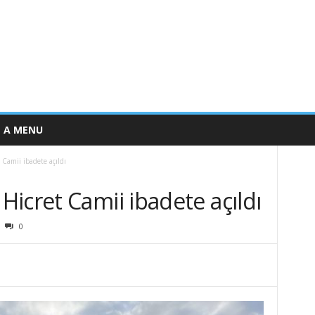
E A MENU
Camii ibadete açıldı
icret Camii ibadete açıldı
0