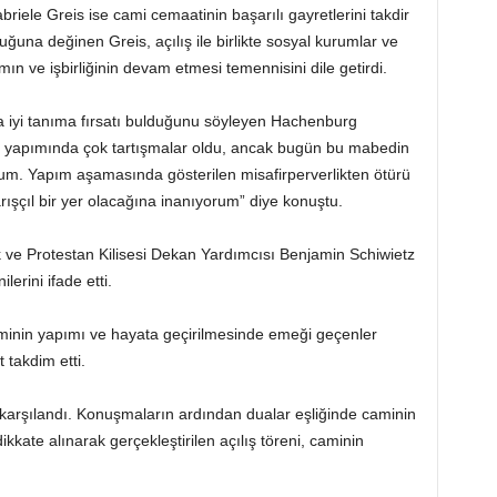
riele Greis ise cami cemaatinin başarılı gayretlerini takdir
uğuna değinen Greis, açılış ile birlikte sosyal kurumlar ve
mın ve işbirliğinin devam etmesi temennisini dile getirdi.
a iyi tanıma fırsatı bulduğunu söyleyen Hachenburg
n yapımında çok tartışmalar oldu, ancak bugün bu mabedin
uyum. Yapım aşamasında gösterilen misafirperverlikten ötürü
ışçıl bir yer olacağına inanıyorum” diye konuştu.
 ve Protestan Kilisesi Dekan Yardımcısı Benjamin Schiwietz
erini ifade etti.
nin yapımı ve hayata geçirilmesinde emeği geçenler
 takdim etti.
rle karşılandı. Konuşmaların ardından dualar eşliğinde caminin
dikkate alınarak gerçekleştirilen açılış töreni, caminin