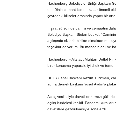
Hachenburg Belediyeler Birliği Başkanı Gab
etti. Dinin cemaat için ne kadar önemli old
çevredeki kiliseler arasında yapıcı bir orta
İnşaat sürecinde camiyi ve cemaatini dah
Belediye Başkanı Stefan Leukel, “Camini
açılışında sizlerle birlikte olmaktan mutl
teşekkür ediyorum. Bu mabedin adil ve bar
Hachenburg – Altstadt Muhtarı Detlef Nink
birer konuşma yaparak, iyi dilek ve temennil
DİTİB Genel Başkanı Kazım Türkmen, cami
adına dernek başkanı Yusuf Aydın’a plaket
Açılış vesilesiyle davetliler kırmızı gülle
açılış kurdelesi kesildi. Pandemi kuralları 
davetlilere gezdirilmesiyle sona erdi.