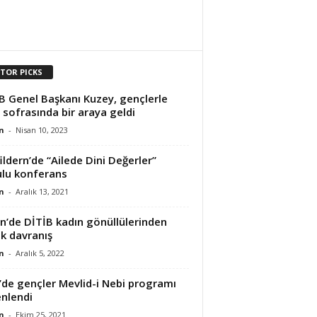
ITOR PICKS
B Genel Başkanı Kuzey, gençlerle
r sofrasında bir araya geldi
n
-
Nisan 10, 2023
ildern’de “Ailede Dini Değerler”
lu konferans
n
-
Aralık 13, 2021
in’de DİTİB kadın gönüllülerinden
k davranış
n
-
Aralık 5, 2022
’de gençler Mevlid-i Nebi programı
nlendi
n
-
Ekim 25, 2021