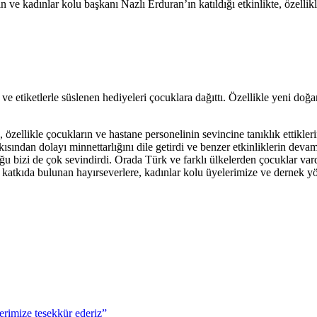
kadınlar kolu başkanı Nazlı Erduran’ın katıldığı etkinlikte, özellikl
ve etiketlerle süslenen hediyeleri çocuklara dağıttı. Özellikle yeni doğ
llikle çocukların ve hastane personelinin sevincine tanıklık ettiklerini 
kısından dolayı minnettarlığını dile getirdi ve benzer etkinliklerin devam
u bizi de çok sevindirdi. Orada Türk ve farklı ülkelerden çocuklar var
ğe katkıda bulunan hayırseverlere, kadınlar kolu üyelerimize ve dernek
rimize teşekkür ederiz”