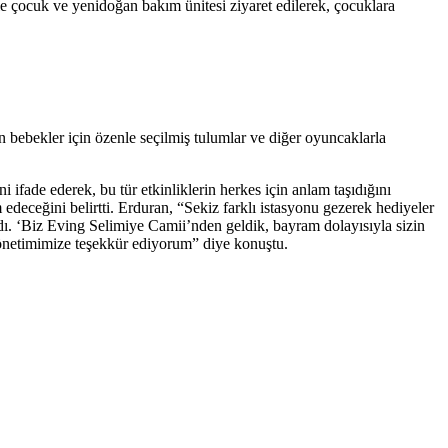
e çocuk ve yenidoğan bakım ünitesi ziyaret edilerek, çocuklara
an bebekler için özenle seçilmiş tulumlar ve diğer oyuncaklarla
ifade ederek, bu tür etkinliklerin herkes için anlam taşıdığını
 edeceğini belirtti. Erduran, “Sekiz farklı istasyonu gezerek hediyeler
dı. ‘Biz Eving Selimiye Camii’nden geldik, bayram dolayısıyla sizin
 yönetimimize teşekkür ediyorum” diye konuştu.