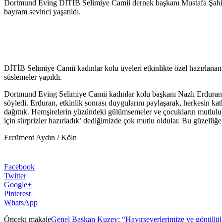
Dortmund Eving DİTİB Selimiye Camii dernek başkanı Mustafa Şahin ve 
bayram sevinci yaşatıldı.
DİTİB Selimiye Camii kadınlar kolu üyeleri etkinlikte özel hazırlanan 
süslemeler yapıldı.
Dortmund Eving Selimiye Camii kadınlar kolu başkanı Nazlı Erduran, öze
söyledi. Erduran, etkinlik sonrası duygularını paylaşarak, herkesin kat
dağıttık. Hemşirelerin yüzündeki gülümsemeler ve çocukların mutluluğ
için sürprizler hazırladık’ dediğimizde çok mutlu oldular. Bu güzelli
Ercüment Aydın / Köln
Facebook
Twitter
Google+
Pinterest
WhatsApp
Önceki makale
Genel Başkan Kuzey: “Hayırseverlerimize ve gönüllüle