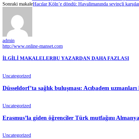
Sonraki makale
Hacılar Köln’e döndü: Havalimanında sevinçli karşıla
admin
http://www.online-manset.com
İLGİLİ MAKALELER
BU YAZARDAN DAHA FAZLASI
Uncategorized
Düsseldorf’ta sağlık buluşması: Acıbadem uzmanları h
Uncategorized
Erasmus’la giden öğrenciler Türk mutfağını Almanya’
Uncategorized