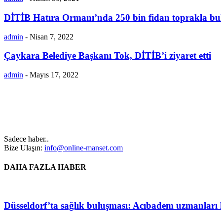
DİTİB Hatıra Ormanı’nda 250 bin fidan toprakla bu
admin
-
Nisan 7, 2022
Çaykara Belediye Başkanı Tok, DİTİB’i ziyaret etti
admin
-
Mayıs 17, 2022
Sadece haber..
Bize Ulaşın:
info@online-manset.com
DAHA FAZLA HABER
Düsseldorf’ta sağlık buluşması: Acıbadem uzmanları h