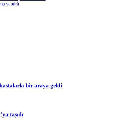
ma yapıldı
astalarla bir araya geldi
ya taşıdı