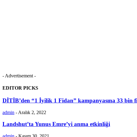
- Advertisement -
EDITOR PICKS
DİTİB’den “1 İyilik 1 Fidan” kampanyasına 33 bin f
admin
-
Aralık 2, 2022
Landshut’ta Yunus Emre’yi anma etkinliği
admin
-
Kasım 30, 2021