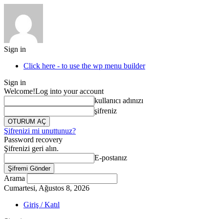
Sign in
Click here - to use the wp menu builder
Sign in
Welcome!
Log into your account
kullanıcı adınızı
şifreniz
Şifrenizi mi unuttunuz?
Password recovery
Şifrenizi geri alın.
E-postanız
Arama
Cumartesi, Ağustos 8, 2026
Giriş / Katıl