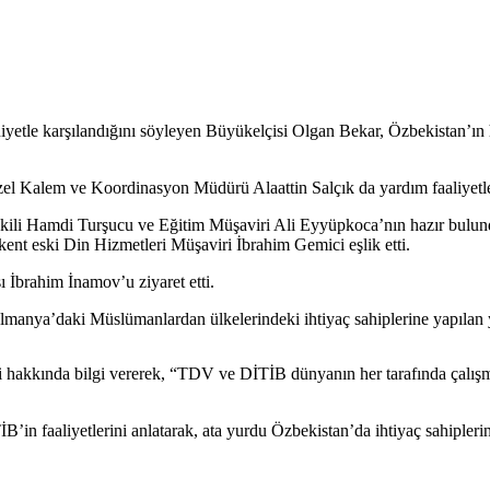
tle karşılandığını söyleyen Büyükelçisi Olgan Bekar, Özbekistan’ın he
Kalem ve Koordinasyon Müdürü Alaattin Salçık da yardım faaliyetleri
Vekili Hamdi Turşucu ve Eğitim Müşaviri Ali Eyyüpkoca’nın hazır bul
nt eski Din Hizmetleri Müşaviri İbrahim Gemici eşlik etti.
 İbrahim İnamov’u ziyaret etti.
manya’daki Müslümanlardan ülkelerindeki ihtiyaç sahiplerine yapılan y
akkında bilgi vererek, “TDV ve DİTİB dünyanın her tarafında çalışma
n faaliyetlerini anlatarak, ata yurdu Özbekistan’da ihtiyaç sahiplerin