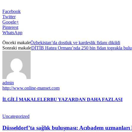
Facebook
Twitter
Google+
Pinterest
WhatsApp
Önceki makale
Özbekistan’da dostluk ve kardeşlik fidanı dikildi
Sonraki makale
DİTİB Hatıra Ormanı’nda 250 bin fidan toprakla bul
admin
http://www.online-manset.com
İLGİLİ MAKALELER
BU YAZARDAN DAHA FAZLASI
Uncategorized
Düsseldorf’ta sağlık buluşması: Acıbadem uzmanları h