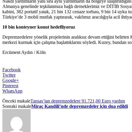
Nakdi yardımların yanı sıra ayni yardımların da bölgeye ulaştırıldı
Almanya genelinde teşkilatımıza bağlı derneklerimiz ve DİTİB Sosyal 
kabini, 382 portatif yatak, 21 bin 132 cenaze torbası, 9 bin 14 uyku 
Türkiye’de 3 mobil mutfak yaptırarak, vakfımız aracılığıyla acil ihti
10 bin konteyner konut hedefliyoruz
Depremzedelere yönelik projelerinin aralıksız devam ettiğini belirten 
merkezi kurmak için çalışma başlattıklarını söyledi. Kuzey, bundan sonr
Ercüment Aydın / Köln
Facebook
Twitter
Google+
Pinterest
WhatsApp
Önceki makale
Tansaş’tan depremzedelere 91.721,00 Euro yardım
Sonraki makale
Miraç Kandili’nde depremzedeler için dua edildi