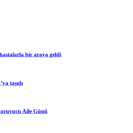
astalarla bir araya geldi
ya taşıdı
 Koruyucu Aile Günü