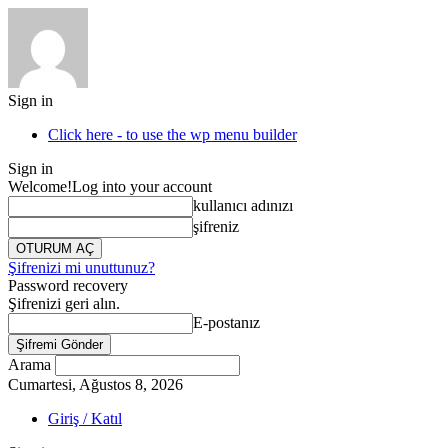
Sign in
Click here - to use the wp menu builder
Sign in
Welcome!
Log into your account
kullanıcı adınızı
şifreniz
Şifrenizi mi unuttunuz?
Password recovery
Şifrenizi geri alın.
E-postanız
Arama
Cumartesi, Ağustos 8, 2026
Giriş / Katıl