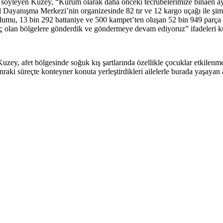
ğını söyleyen Kuzey, “Kurum olarak daha önceki tecrübelerimize binae
Dayanışma Merkezi’nin organizesinde 82 tır ve 12 kargo uçağı ile şimdi
tulumu, 13 bin 292 battaniye ve 500 kampet’ten oluşan 52 bin 949 parça 
yaç olan bölgelere gönderdik ve göndermeye devam ediyoruz” ifadeleri k
Kuzey, afet bölgesinde soğuk kış şartlarında özellikle çocuklar etkilen
aki süreçte konteyner konuta yerleştirdikleri ailelerle burada yaşayan a