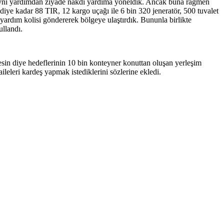
n ayni yardımdan ziyade nakdi yardıma yöneldik. Ancak buna rağmen
ye kadar 88 TIR, 12 kargo uçağı ile 6 bin 320 jeneratör, 500 tuvalet
yardım kolisi göndererek bölgeye ulaştırdık. Bununla birlikte
ullandı.
mesin diye hedeflerinin 10 bin konteyner konuttan oluşan yerleşim
ileleri kardeş yapmak istediklerini sözlerine ekledi.