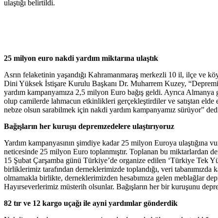
ulaştığı belirtildi.
25 milyon euro nakdi yardım miktarına ulaştık
Asrın felaketinin yaşandığı Kahramanmaraş merkezli 10 il, ilçe ve kö
Dini Yüksek İstişare Kurulu Başkanı Dr. Muharrem Kuzey, “Depremin h
yardım kampanyamıza 2,5 milyon Euro bağış geldi. Ayrıca Almanya ge
olup camilerde lahmacun etkinlikleri gerçekleştirdiler ve satıştan eld
nebze olsun sarabilmek için nakdi yardım kampanyamız sürüyor” ded
Bağışların her kuruşu depremzedelere ulaştırıyoruz
Yardım kampanyasının şimdiye kadar 25 milyon Euroya ulaştığına vu
neticesinde 25 milyon Euro toplanmıştır. Toplanan bu miktarlardan de
15 Şubat Çarşamba günü Türkiye’de organize edilen ‘Türkiye Tek Yür
birliklerimiz tarafından derneklerimizde toplandığı, veri tabanımızda
olmamakla birlikte, derneklerimizden hesabımıza gelen meblağlar depr
Hayırseverlerimiz müsterih olsunlar. Bağışların her bir kuruşunu depr
82 tır ve 12 kargo uçağı ile ayni yardımlar gönderdik