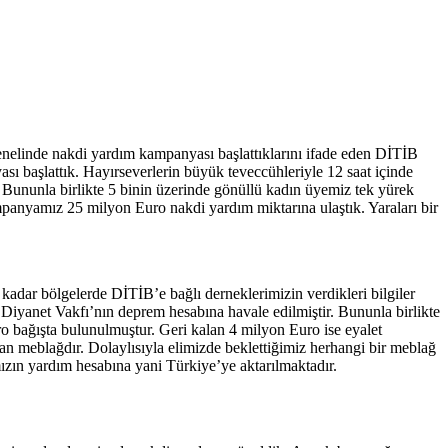
genelinde nakdi yardım kampanyası başlattıklarını ifade eden DİTİB
 başlattık. Hayırseverlerin büyük teveccühleriyle 12 saat içinde
ununla birlikte 5 binin üzerinde gönüllü kadın üyemiz tek yürek
kampanyamız 25 milyon Euro nakdi yardım miktarına ulaştık. Yaraları bir
ar bölgelerde DİTİB’e bağlı derneklerimizin verdikleri bilgiler
Diyanet Vakfı’nın deprem hesabına havale edilmiştir. Bununla birlikte
bağışta bulunulmuştur. Geri kalan 4 milyon Euro ise eyalet
lan meblağdır. Dolaylısıyla elimizde beklettiğimiz herhangi bir meblağ
ızın yardım hesabına yani Türkiye’ye aktarılmaktadır.