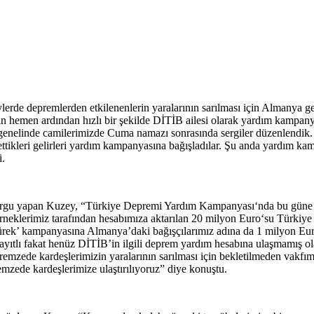
ylerde depremlerden etkilenenlerin yaralarının sarılması için Almanya 
emen ardından hızlı bir şekilde DİTİB ailesi olarak yardım kampanyası
nelinde camilerimizde Cuma namazı sonrasında sergiler düzenlendik. B
e ettikleri gelirleri yardım kampanyasına bağışladılar. Şu anda yardım 
i.
rgu yapan Kuzey, “Türkiye Depremi Yardım Kampanyası‘nda bu güne kad
rneklerimiz tarafından hesabımıza aktarılan 20 milyon Euro‘su Türkiye 
ek’ kampanyasına Almanya’daki bağışçılarımız adına da 1 milyon Euro 
 kayıtlı fakat henüz DİTİB’in ilgili deprem yardım hesabına ulaşmamış o
emzede kardeşlerimizin yaralarının sarılması için bekletilmeden vakfım
emzede kardeşlerimize ulaştırılıyoruz” diye konuştu.