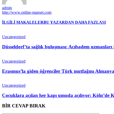
admin
http://www.online-manset.com
İLGİLİ MAKALELER
BU YAZARDAN DAHA FAZLASI
Uncategorized
Düsseldorf’ta sağlık buluşması: Acıbadem uzmanları h
Uncategorized
Erasmus’la giden öğrenciler Türk mutfağını Almanya’
Uncategorized
Çocuklara açılan her kapı umuda açılıyor: Köln’de
BİR CEVAP BIRAK