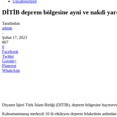
Uncategorized
DİTİB deprem bölgesine ayni ve nakdi yar
Tarafından
admin
-
Şubat 17, 2023
807
0
Facebook
Twitter
Google+
Pinterest
WhatsApp
Diyanet İşleri Türk İslam Birliği (DİTİB), deprem bölgesine hayırseverl
Kahramanmaraş merkezli 10 ili etkileyen deprem felaketinin ardında