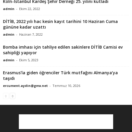
Köln-İstanbul Kardeş Şehir Derneği 25. yılını kutladı
admin
-
Ekim 22, 2022
DİTİB, 2022 yılı hac kesin kayıt tarihini 10 Haziran Cuma
gününe kadar uzattı
admin
-
Haziran 7, 2022
Bomba imhası için tahliye edilen sakinlere DİTİB Camisi ev
sahipliği yapıyor
admin
-
Ekim 5, 2023
Erasmus’la giden öğrenciler Türk mutfağını Almanya’ya
taşıdı
ercument.aydin@gmx.net
-
Temmuz 10, 2026