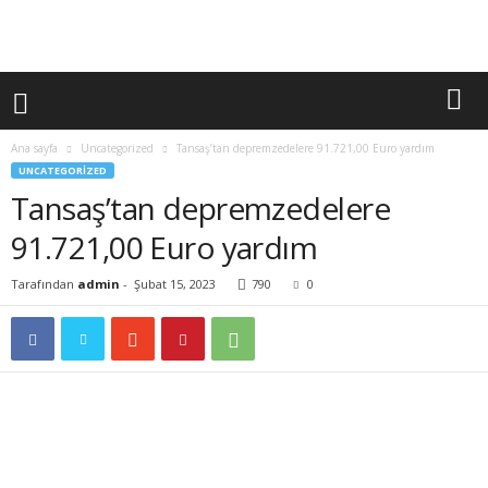
Ana sayfa
Uncategorized
Tansaş’tan depremzedelere 91.721,00 Euro yardım
UNCATEGORIZED
Tansaş’tan depremzedelere
91.721,00 Euro yardım
Tarafından
admin
-
Şubat 15, 2023
790
0