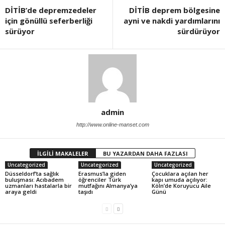
DİTİB’de depremzedeler
DİTİB deprem bölgesine
için gönüllü seferberliği
ayni ve nakdi yardımlarını
sürüyor
sürdürüyor
admin
http://www.online-manset.com
İLGİLİ MAKALELER
BU YAZARDAN DAHA FAZLASI
Uncategorized
Uncategorized
Uncategorized
Düsseldorf’ta sağlık
Erasmus’la giden
Çocuklara açılan her
buluşması: Acıbadem
öğrenciler Türk
kapı umuda açılıyor:
uzmanları hastalarla bir
mutfağını Almanya’ya
Köln’de Koruyucu Aile
araya geldi
taşıdı
Günü