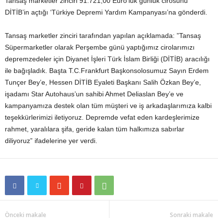
Tansaş marketler zinciri 91.721,00 Euro’luk günlük cirosunu
DİTİB’in açtığı ‘Türkiye Depremi Yardım Kampanyası’na gönderdi.
Tansaş marketler zinciri tarafından yapılan açıklamada: ”Tansaş
Süpermarketler olarak Perşembe günü yaptığımız cirolarımızı
depremzedeler için Diyanet İşleri Türk İslam Birliği (DİTİB) aracılığı
ile bağışladık. Başta T.C.Frankfurt Başkonsolosumuz Sayın Erdem
Tunçer Bey’e, Hessen DİTİB Eyaleti Başkanı Salih Özkan Bey’e,
işadamı Star Autohaus’un sahibi Ahmet Deliaslan Bey’e ve
kampanyamıza destek olan tüm müşteri ve iş arkadaşlarımıza kalbi
teşekkürlerimizi iletiyoruz. Depremde vefat eden kardeşlerimize
rahmet, yaralılara şifa, geride kalan tüm halkımıza sabırlar
diliyoruz” ifadelerine yer verdi.
Önceki makale
Sonraki makale