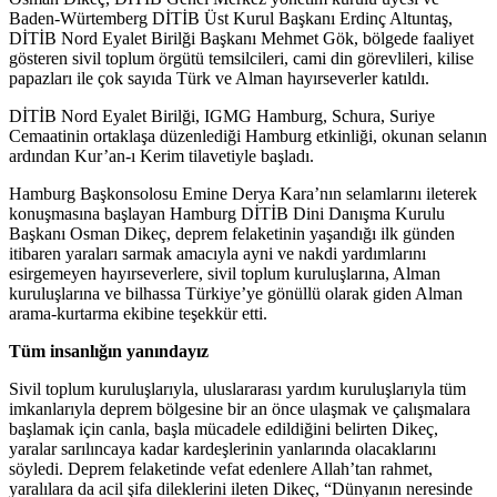
Baden-Würtemberg DİTİB Üst Kurul Başkanı Erdinç Altuntaş,
DİTİB Nord Eyalet Birilği Başkanı Mehmet Gök, bölgede faaliyet
gösteren sivil toplum örgütü temsilcileri, cami din görevlileri, kilise
papazları ile çok sayıda Türk ve Alman hayırseverler katıldı.
DİTİB Nord Eyalet Birilği, IGMG Hamburg, Schura, Suriye
Cemaatinin ortaklaşa düzenlediği Hamburg etkinliği, okunan selanın
ardından Kur’an-ı Kerim tilavetiyle başladı.
Hamburg Başkonsolosu Emine Derya Kara’nın selamlarını ileterek
konuşmasına başlayan Hamburg DİTİB Dini Danışma Kurulu
Başkanı Osman Dikeç, deprem felaketinin yaşandığı ilk günden
itibaren yaraları sarmak amacıyla ayni ve nakdi yardımlarını
esirgemeyen hayırseverlere, sivil toplum kuruluşlarına, Alman
kuruluşlarına ve bilhassa Türkiye’ye gönüllü olarak giden Alman
arama-kurtarma ekibine teşekkür etti.
Tüm insanlığın yanındayız
Sivil toplum kuruluşlarıyla, uluslararası yardım kuruluşlarıyla tüm
imkanlarıyla deprem bölgesine bir an önce ulaşmak ve çalışmalara
başlamak için canla, başla mücadele edildiğini belirten Dikeç,
yaralar sarılıncaya kadar kardeşlerinin yanlarında olacaklarını
söyledi. Deprem felaketinde vefat edenlere Allah’tan rahmet,
yaralılara da acil şifa dileklerini ileten Dikeç, “Dünyanın neresinde