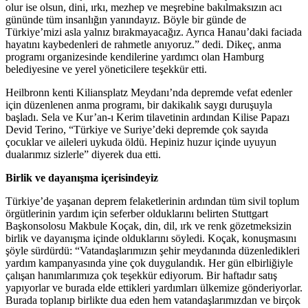
olur ise olsun, dini, ırkı, mezhep ve meşrebine bakılmaksızın acı
gününde tüm insanlığın yanındayız. Böyle bir günde de
Türkiye’mizi asla yalnız bırakmayacağız. Ayrıca Hanau’daki faciada
hayatını kaybedenleri de rahmetle anıyoruz.” dedi. Dikeç, anma
programı organizesinde kendilerine yardımcı olan Hamburg
belediyesine ve yerel yöneticilere teşekkür etti.
Heilbronn kenti Kiliansplatz Meydanı’nda depremde vefat edenler
için düzenlenen anma programı, bir dakikalık saygı duruşuyla
başladı. Sela ve Kur’an-ı Kerim tilavetinin ardından Kilise Papazı
Devid Terino, “Türkiye ve Suriye’deki depremde çok sayıda
çocuklar ve aileleri uykuda öldü. Hepiniz huzur içinde uyuyun
dualarımız sizlerle” diyerek dua etti.
Birlik ve dayanışma içerisindeyiz
Türkiye’de yaşanan deprem felaketlerinin ardından tüm sivil toplum
örgütlerinin yardım için seferber olduklarını belirten Stuttgart
Başkonsolosu Makbule Koçak, din, dil, ırk ve renk gözetmeksizin
birlik ve dayanışma içinde olduklarını söyledi. Koçak, konuşmasını
şöyle sürdürdü: “Vatandaşlarımızın şehir meydanında düzenledikleri
yardım kampanyasında yine çok duygulandık. Her gün elbirliğiyle
çalışan hanımlarımıza çok teşekkür ediyorum. Bir haftadır satış
yapıyorlar ve burada elde ettikleri yardımları ülkemize gönderiyorlar.
Burada toplanıp birlikte dua eden hem vatandaşlarımızdan ve birçok