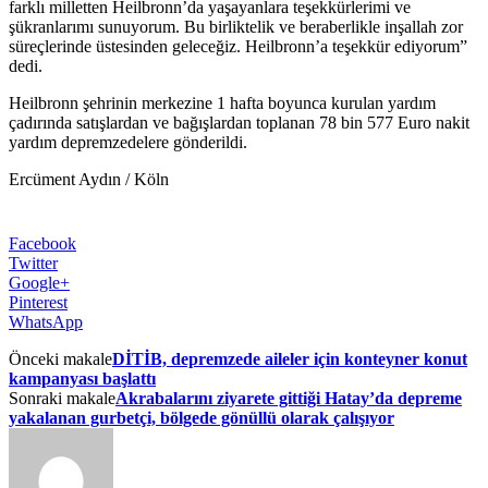
farklı milletten Heilbronn’da yaşayanlara teşekkürlerimi ve
şükranlarımı sunuyorum. Bu birliktelik ve beraberlikle inşallah zor
süreçlerinde üstesinden geleceğiz. Heilbronn’a teşekkür ediyorum”
dedi.
Heilbronn şehrinin merkezine 1 hafta boyunca kurulan yardım
çadırında satışlardan ve bağışlardan toplanan 78 bin 577 Euro nakit
yardım depremzedelere gönderildi.
Ercüment Aydın / Köln
Facebook
Twitter
Google+
Pinterest
WhatsApp
Önceki makale
DİTİB, depremzede aileler için konteyner konut
kampanyası başlattı
Sonraki makale
Akrabalarını ziyarete gittiği Hatay’da depreme
yakalanan gurbetçi, bölgede gönüllü olarak çalışıyor