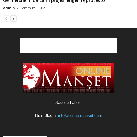
Germersheim’da cami projesi engeline protesto
admin
-
Temmuz 3, 2023
Sadece haber..
Bize Ulaşın:
info@online-manset.com