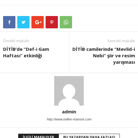
Önceki makale
Sonraki makale
DİTİB’de “Def-i Gam
DİTİB camilerinde “Mevlid-i
Haftası” etkinliği
Nebi” şiir ve resim
yarışması
admin
http://www.online-manset.com
İLGİLİ MAKALELER
BU YAZARDAN DAHA FAZLASI