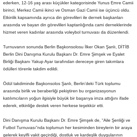
ederken, 12-16 yaş arası küçükler kategorisinde Yunus Emre Camii
birinci, Merkez Camii ikinci ve Osman Gazi Camii ise üçüncü oldu.
Etkinlik kapsamında ayrıca din görevlileri ile dernek başkanları
arasında ve bayan din görevlileri kaptanlığında cami derneklerinde
hizmet veren kadınlar arasında voleybol turnuvası da düzenlendi.
Turnuvanın sonunda Berlin Başkonsolosu İlker Okan Şanlı, DİTİB
Berlin Dini Danışma Kurulu Başkanı Dr. Emre Şimşek ve Eyalet
Birliği Başkanı Yakup Ayar tarafından dereceye giren takımlara
ödülleri törenle takdim edildi.
Ödül takdiminde Başkonsolos Şanlı, Berlin’deki Türk toplumu
arasında birlik ve beraberliği pekiştiren bu organizasyonun
katılımcıların yoğun ilgisiyle büyük bir başarıya imza attığını ifade
ederek, etkinliğe destek veren herkese teşekkür etti.
Dini Danışma Kurulu Başkanı Dr. Emre Şimşek de, “Aile Şenliği ve
Futbol Turnuvası”nda toplumun her kesiminden bireylerin bir araya
gelerek keyifli vakit geçirdiği, dostluk ve kardeşlik duygularının