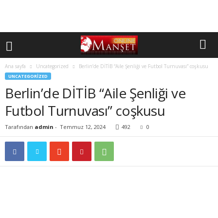
Ana sayfa
Uncategorized
Berlin’de DİTİB “Aile Şenliği ve Futbol Turnuvası” coşkusu
UNCATEGORIZED
Berlin’de DİTİB “Aile Şenliği ve
Futbol Turnuvası” coşkusu
Tarafından
admin
-
Temmuz 12, 2024
492
0