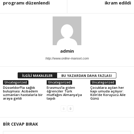
programı düzenlendi
ikram edildi
admin
http://www.online-manset.com
İLGİLİ MAKALELER
BU YAZARDAN DAHA FAZLASI
Uncategorized
Uncategorized
Uncategorized
Düsseldorf’ta sağlık
Erasmus’la giden
Çocuklara açılan her
buluşması: Acıbadem
öğrenciler Türk
kapı umuda açılıyor:
uzmanları hastalarla bir
mutfağını Almanya’ya
Köln’de Koruyucu Aile
araya geldi
taşıdı
Günü
BİR CEVAP BIRAK