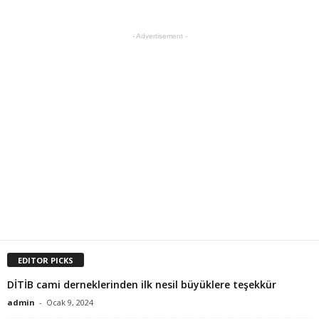
- Advertisement -
EDITOR PICKS
DİTİB cami derneklerinden ilk nesil büyüklere teşekkür
admin
-
Ocak 9, 2024