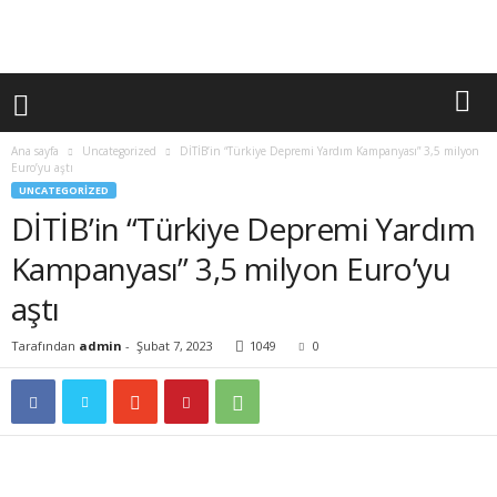
Ana sayfa
Uncategorized
DİTİB’in “Türkiye Depremi Yardım Kampanyası” 3,5 milyon
Euro’yu aştı
UNCATEGORIZED
DİTİB’in “Türkiye Depremi Yardım
Kampanyası” 3,5 milyon Euro’yu
aştı
Tarafından
admin
-
Şubat 7, 2023
1049
0