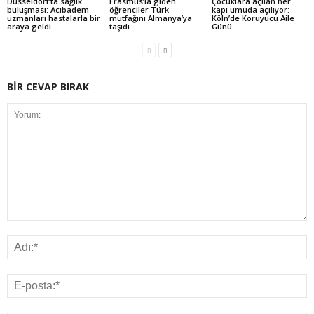
Düsseldorf’ta sağlık
Erasmus’la giden
Çocuklara açılan her
buluşması: Acıbadem
öğrenciler Türk
kapı umuda açılıyor:
uzmanları hastalarla bir
mutfağını Almanya’ya
Köln’de Koruyucu Aile
araya geldi
taşıdı
Günü
BİR CEVAP BIRAK