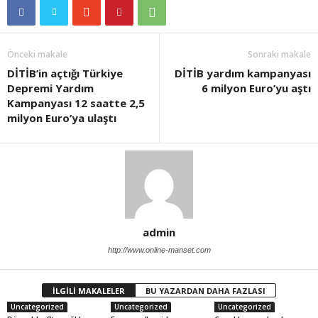
Önceki makale
Sonraki makale
DİTİB’in açtığı Türkiye
DİTİB yardım kampanyası
Depremi Yardım
6 milyon Euro’yu aştı
Kampanyası 12 saatte 2,5
milyon Euro’ya ulaştı
admin
http://www.online-manset.com
İLGİLİ MAKALELER
BU YAZARDAN DAHA FAZLASI
Uncategorized
Uncategorized
Uncategorized