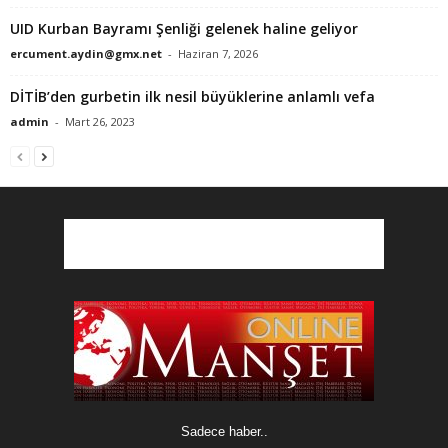
UID Kurban Bayramı Şenliği gelenek haline geliyor
ercument.aydin@gmx.net
-
Haziran 7, 2026
DİTİB’den gurbetin ilk nesil büyüklerine anlamlı vefa
admin
-
Mart 26, 2023
Sadece haber..