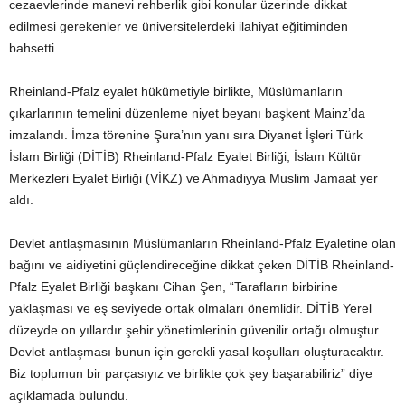
cezaevlerinde manevi rehberlik gibi konular üzerinde dikkat
edilmesi gerekenler ve üniversitelerdeki ilahiyat eğitiminden
bahsetti.
Rheinland-Pfalz eyalet hükümetiyle birlikte, Müslümanların
çıkarlarının temelini düzenleme niyet beyanı başkent Mainz’da
imzalandı. İmza törenine Şura’nın yanı sıra Diyanet İşleri Türk
İslam Birliği (DİTİB) Rheinland-Pfalz Eyalet Birliği, İslam Kültür
Merkezleri Eyalet Birliği (VİKZ) ve Ahmadiyya Muslim Jamaat yer
aldı.
Devlet antlaşmasının Müslümanların Rheinland-Pfalz Eyaletine olan
bağını ve aidiyetini güçlendireceğine dikkat çeken DİTİB Rheinland-
Pfalz Eyalet Birliği başkanı Cihan Şen, “Tarafların birbirine
yaklaşması ve eş seviyede ortak olmaları önemlidir. DİTİB Yerel
düzeyde on yıllardır şehir yönetimlerinin güvenilir ortağı olmuştur.
Devlet antlaşması bunun için gerekli yasal koşulları oluşturacaktır.
Biz toplumun bir parçasıyız ve birlikte çok şey başarabiliriz” diye
açıklamada bulundu.