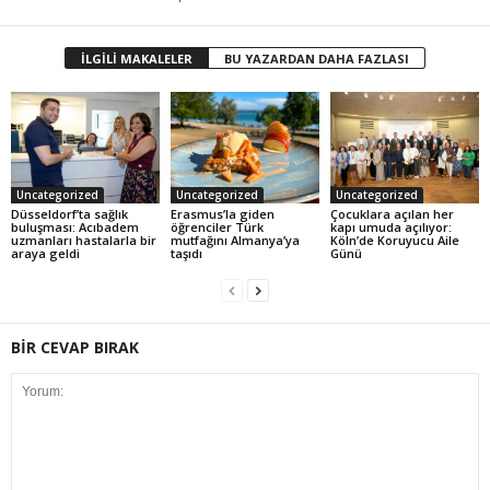
İLGİLİ MAKALELER
BU YAZARDAN DAHA FAZLASI
Uncategorized
Uncategorized
Uncategorized
Düsseldorf’ta sağlık
Erasmus’la giden
Çocuklara açılan her
buluşması: Acıbadem
öğrenciler Türk
kapı umuda açılıyor:
uzmanları hastalarla bir
mutfağını Almanya’ya
Köln’de Koruyucu Aile
araya geldi
taşıdı
Günü
BİR CEVAP BIRAK