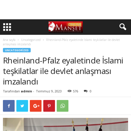
Ana sayfa
Uncategorized
Rheinland-Pfalz eyaletinde İslami teşkilatlar ile devlet
anlaşması imzalandı
UNCATEGORIZED
Rheinland-Pfalz eyaletinde İslami
teşkilatlar ile devlet anlaşması
imzalandı
Tarafından
admin
-
Temmuz 9, 2023
576
0