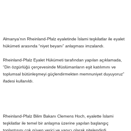
Almanya’nın Rheinland-Pfalz eyaletinde İslami teşkilatlar ile eyalet
hükümeti arasında “niyet beyanı” anlaşması imzalandı.
Rheinland-Pfalz Eyalet Hükümeti tarafından yapılan açıklamada,
“Din özgürlüğü çerçevesinde Müslümanların eşit katılımını ve
toplumsal bütünleşmeyi güçlendirmekten memnuniyet duyuyoruz”
ifadesi kullanıldı.
Rheinland-Pfalz Bilim Bakanı Clemens Hoch, eyalette İslami
teşkilatlar ile temel bir anlaşma üzerine yapılan başlangıç
toplantısını çok güven verici ve yapıcı olarak nitelendirdi.