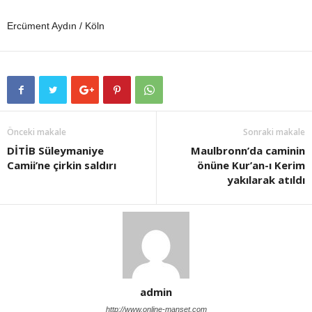
Ercüment Aydın / Köln
Önceki makale
Sonraki makale
DİTİB Süleymaniye
Maulbronn’da caminin
Camii’ne çirkin saldırı
önüne Kur’an-ı Kerim
yakılarak atıldı
admin
http://www.online-manset.com