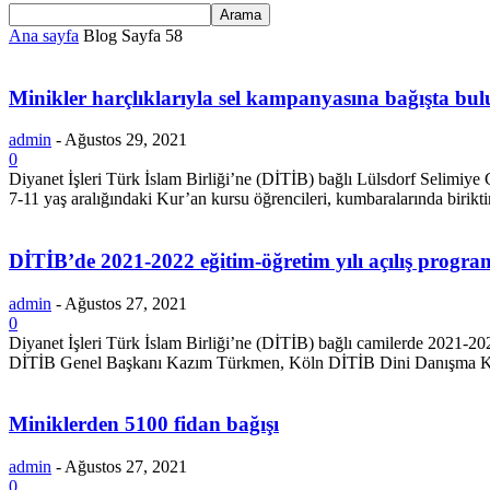
Ana sayfa
Blog
Sayfa 58
Minikler harçlıklarıyla sel kampanyasına bağışta bu
admin
-
Ağustos 29, 2021
0
Diyanet İşleri Türk İslam Birliği’ne (DİTİB) bağlı Lülsdorf Selimiye Ca
7-11 yaş aralığındaki Kur’an kursu öğrencileri, kumbaralarında biriktird
DİTİB’de 2021-2022 eğitim-öğretim yılı açılış program
admin
-
Ağustos 27, 2021
0
Diyanet İşleri Türk İslam Birliği’ne (DİTİB) bağlı camilerde 2021
DİTİB Genel Başkanı Kazım Türkmen, Köln DİTİB Dini Danışma Ku
Miniklerden 5100 fidan bağışı
admin
-
Ağustos 27, 2021
0