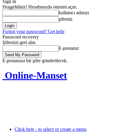
Sign in
Hoşgeldiniz! Hesabınızda oturum açın.
kullanıcı adınızı
şifreniz
Forgot your password? Get help
Password recovery
Şifrenizi geri alın.
E-postanız
E-postanıza bir şifre gönderilecek.
Online-Manset
Click here - to select or create a menu