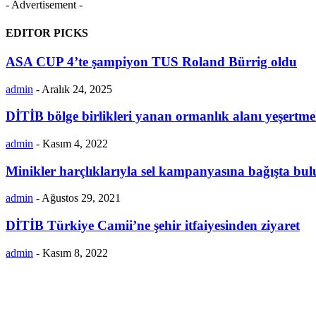
- Advertisement -
EDITOR PICKS
ASA CUP 4’te şampiyon TUS Roland Bürrig oldu
admin
-
Aralık 24, 2025
DİTİB bölge birlikleri yanan ormanlık alanı yeşertmek
admin
-
Kasım 4, 2022
Minikler harçlıklarıyla sel kampanyasına bağışta bu
admin
-
Ağustos 29, 2021
DİTİB Türkiye Camii’ne şehir itfaiyesinden ziyaret
admin
-
Kasım 8, 2022