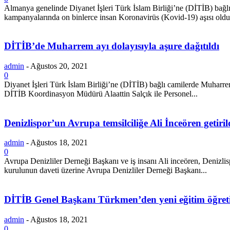
Almanya genelinde Diyanet İşleri Türk İslam Birliği’ne (DİTİB) bağlı
kampanyalarında on binlerce insan Koronavirüs (Kovid-19) aşısı oldu
DİTİB’de Muharrem ayı dolayısıyla aşure dağıtıldı
admin
-
Ağustos 20, 2021
0
Diyanet İşleri Türk İslam Birliği’ne (DİTİB) bağlı camilerde Muharr
DİTİB Koordinasyon Müdürü Alaattin Salçık ile Personel...
Denizlispor’un Avrupa temsilciliğe Ali İnceören getiril
admin
-
Ağustos 18, 2021
0
Avrupa Denizliler Derneği Başkanı ve iş insanı Ali inceören, Denizli
kurulunun daveti üzerine Avrupa Denizliler Derneği Başkanı...
DİTİB Genel Başkanı Türkmen’den yeni eğitim öğreti
admin
-
Ağustos 18, 2021
0