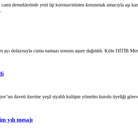
 cami derneklerinde yeni tip koronavirüsten korunmak amacıyla aşı kamp
.
em ayı dolayısıyla cuma namazı sonrası aşure dağıtıldı. Köln DİTİB Me
di
spor’un daveti üzerine yeşil siyahlı kulüpte yönetim kurulu üyeliği gö
m yılı mesajı