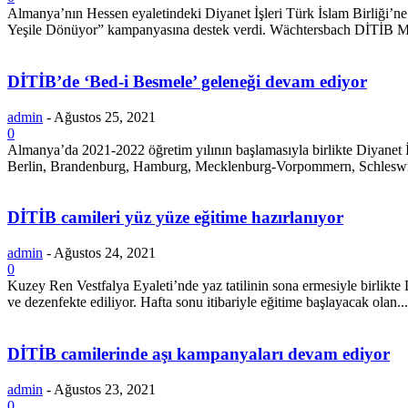
Almanya’nın Hessen eyaletindeki Diyanet İşleri Türk İslam Birliği’
Yeşile Dönüyor” kampanyasına destek verdi. Wächtersbach DİTİB Me
DİTİB’de ‘Bed-i Besmele’ geleneği devam ediyor
admin
-
Ağustos 25, 2021
0
Almanya’da 2021-2022 öğretim yılının başlamasıyla birlikte Diyanet İ
Berlin, Brandenburg, Hamburg, Mecklenburg-Vorpommern, Schleswig-
DİTİB camileri yüz yüze eğitime hazırlanıyor
admin
-
Ağustos 24, 2021
0
Kuzey Ren Vestfalya Eyaleti’nde yaz tatilinin sona ermesiyle birlikte
ve dezenfekte ediliyor. Hafta sonu itibariyle eğitime başlayacak olan...
DİTİB camilerinde aşı kampanyaları devam ediyor
admin
-
Ağustos 23, 2021
0