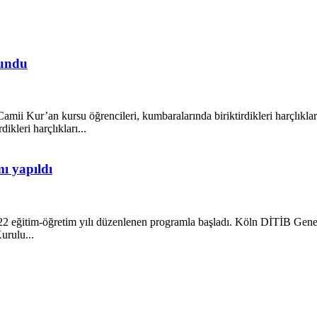
lundu
mii Kur’an kursu öğrencileri, kumbaralarında biriktirdikleri harçlıkları
ikleri harçlıkları...
ı yapıldı
-2022 eğitim-öğretim yılı düzenlenen programla başladı. Köln DİTİB G
rulu...