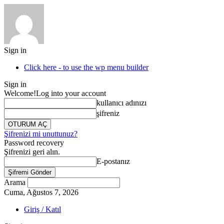
Sign in
Click here - to use the wp menu builder
Sign in
Welcome!
Log into your account
kullanıcı adınızı
şifreniz
Şifrenizi mi unuttunuz?
Password recovery
Şifrenizi geri alın.
E-postanız
Arama
Cuma, Ağustos 7, 2026
Giriş / Katıl