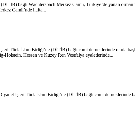
ne (DİTİB) bağlı Wächtersbach Merkez Camii, Türkiye’de yanan orman va
rkez Camii’nde hafta...
şleri Türk İslam Birliği’ne (DİTİB) bağlı cami derneklerinde okula baş
Holstein, Hessen ve Kuzey Ren Vestfalya eyaletlerinde...
 Diyanet İşleri Türk İslam Birliği’ne (DİTİB) bağlı cami derneklerinde 