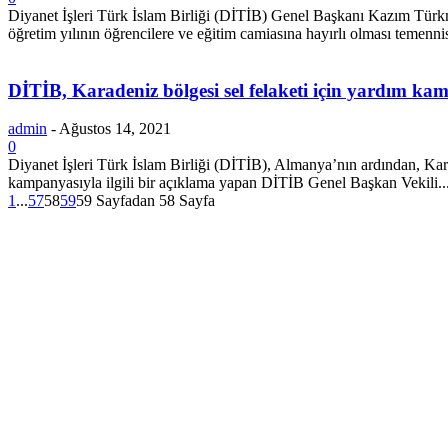
Diyanet İşleri Türk İslam Birliği (DİTİB) Genel Başkanı Kazım Türk
öğretim yılının öğrencilere ve eğitim camiasına hayırlı olması temennis
DİTİB, Karadeniz bölgesi sel felaketi için yardım kam
admin
-
Ağustos 14, 2021
0
Diyanet İşleri Türk İslam Birliği (DİTİB), Almanya’nın ardından, Kar
kampanyasıyla ilgili bir açıklama yapan DİTİB Genel Başkan Vekili..
1
...
57
58
59
59 Sayfadan 58 Sayfa