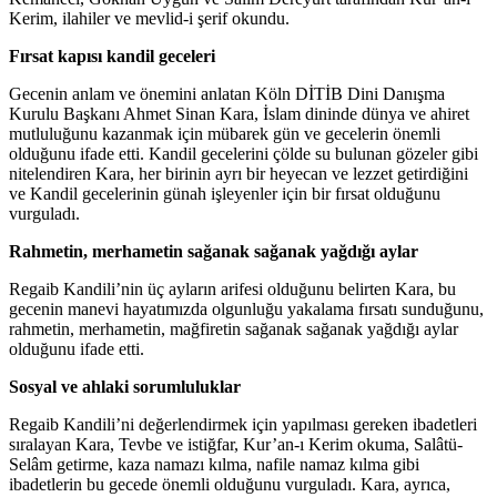
Kerim, ilahiler ve mevlid-i şerif okundu.
Fırsat kapısı kandil geceleri
Gecenin anlam ve önemini anlatan Köln DİTİB Dini Danışma
Kurulu Başkanı Ahmet Sinan Kara, İslam dininde dünya ve ahiret
mutluluğunu kazanmak için mübarek gün ve gecelerin önemli
olduğunu ifade etti. Kandil gecelerini çölde su bulunan gözeler gibi
nitelendiren Kara, her birinin ayrı bir heyecan ve lezzet getirdiğini
ve Kandil gecelerinin günah işleyenler için bir fırsat olduğunu
vurguladı.
Rahmetin, merhametin sağanak sağanak yağdığı aylar
Regaib Kandili’nin üç ayların arifesi olduğunu belirten Kara, bu
gecenin manevi hayatımızda olgunluğu yakalama fırsatı sunduğunu,
rahmetin, merhametin, mağfiretin sağanak sağanak yağdığı aylar
olduğunu ifade etti.
Sosyal ve ahlaki sorumluluklar
Regaib Kandili’ni değerlendirmek için yapılması gereken ibadetleri
sıralayan Kara, Tevbe ve istiğfar, Kur’an-ı Kerim okuma, Salâtü-
Selâm getirme, kaza namazı kılma, nafile namaz kılma gibi
ibadetlerin bu gecede önemli olduğunu vurguladı. Kara, ayrıca,