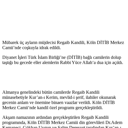
Mübarek üç ayların müjdecisi Regaib Kandili, Köln DİTİB Merkez
Camii’nde coşkuyla idrak edildi.
Diyanet İşleri Türk İslam Birliği’ne (DİTİB) bağlı camilerin dolup
taştığı bu gecede eller alemlerin Rabbi Yüce Allah‘a dua için açıldı.
Almanya genelindeki bütün camilerde Regaib Kandili
münasebetiyle Kur’an-ı Kerim, mevlid-i şerif, ilahiler okunarak
gecenin anlam ve önemine binaen vaazlar verildi. Köln DİTİB
Merkez Camii‘nde kandil özel programı gerçekleştirildi.
Akşam namazının ardından gerçekleştirilen Regaib Kandili
programında, Köln DİTİB Merkez Camiii din görevlileri Dr.Adem
Kemaneci, Gökhan Uygun ve Salim Dereyurt tarafından Kur’an-ı