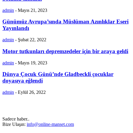
admin
-
Mayıs 21, 2023
Günümüz Avrupa’sında Müslüman Azınlıklar Eseri
Yayınlandı
admin
-
Şubat 22, 2022
Motor tutkunları depremzedeler için bir araya geldi
admin
-
Mayıs 19, 2023
Dünya Çocuk Günü’nde Gladbeckli çocuklar
doyasıya eğlendi
admin
-
Eylül 26, 2022
Sadece haber..
Bize Ulaşın:
info@online-manset.com