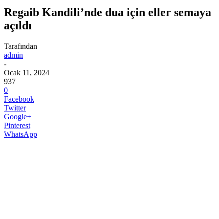
Regaib Kandili’nde dua için eller semaya
açıldı
Tarafından
admin
-
Ocak 11, 2024
937
0
Facebook
Twitter
Google+
Pinterest
WhatsApp